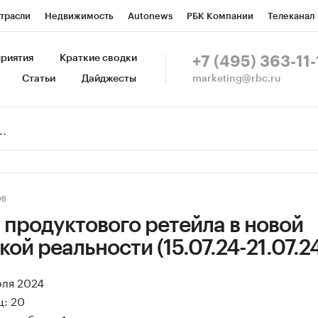
трасли
Недвижимость
Autonews
РБК Компании
Телеканал
изионеры
Национальные проекты
Город
Стиль
Крипто
Р
риятия
Краткие сводки
+7 (495) 363-11-
marketing@rbc.ru
Статьи
Дайджесты
зета
Спецпроекты СПб
Конференции СПб
Спецпроекты
Пр
Рынок наличной валюты
ОВ
 продуктового ретейла в новой
ой реальности (15.07.24-21.07.2
юля 2024
ц: 20