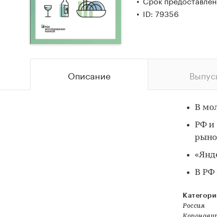
Срок предоставлени
ID: 79356
Описание
Выпус
В мо
РФ и
рыно
«Янд
В РФ
Категори
Россия
Коронави