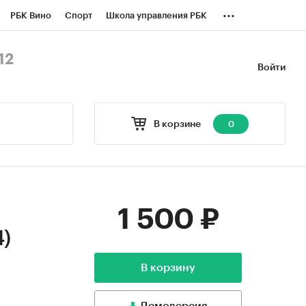
...
РБК Вино
Спорт
Школа управления РБК
БК Бизнес-среда
Дискуссионный клуб
12
Войти
оверка контрагентов
Политика
В корзине
0
1 500 ₽
4)
В корзину