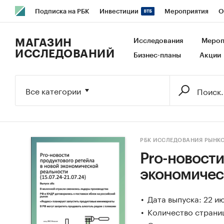
Подписка на РБК
Инвестиции
Мероприятия
О
РБК Образование
РБК Курсы
РБК Life
Тренды
В
МАГАЗИН
Исследования
Мероп
ИССЛЕДОВАНИЙ
Бизнес-планы
Акции
Исследования
Кредитные рейтинги
Франшизы
Га
Экономика
Бизнес
Технологии и медиа
Финансы
Все категории
РБК ИССЛЕДОВАНИЯ РЫНК
Pro-новости
экономическ
Дата выпуска: 22 и
Количество страни