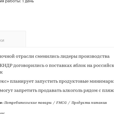
я работы: 1 день
ки
лочной отрасли сменились лидеры производства
 КНДР договорились о поставках яблок на российс
к
екс» планирует запустить продуктовые минимар
 могут запретить продавать алкоголь рядом с пля
и:
Потребительские товары
/
FMCG
/
Продукты питания
рус