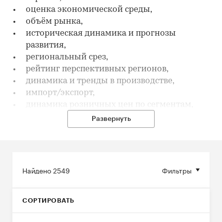
оценка экономической среды,
объём рынка,
историческая динамика и прогнозы
развития,
региональный срез,
рейтинг перспективных регионов,
динамика и тренды в производстве,
импорт/экспорт,
динамика розничных цен по сегментам,
тренды и тенденции в потребительском
Развернуть
поведении,
франшизы, каналы продаж, программы
лояльности.
Найдено
2549
Фильтры
Источники данных и методы анализа:
официальная статистика и собственные базы
информации РБК, собственные разработки
СОРТИРОВАТЬ
математических и статистических моделей
обработки данных, анкетирование и опросы