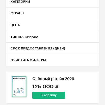
КАТЕГОРИИ
потребителей, платные базы данных,
мониторинги СМИ. Исследования обновляются
СТРАНЫ
каждый год: исторические и
фундаментальные показатели
ЦЕНА
сопровождаются анализом новейших трендов
и последних тенденций на рынке.
ТИП МАТЕРИАЛА
СРОК ПРЕДОСТАВЛЕНИЯ (ДНЕЙ)
ОЧИСТИТЬ ФИЛЬТРЫ
Одёжный ретейл 2026
125 000 ₽
В корзину