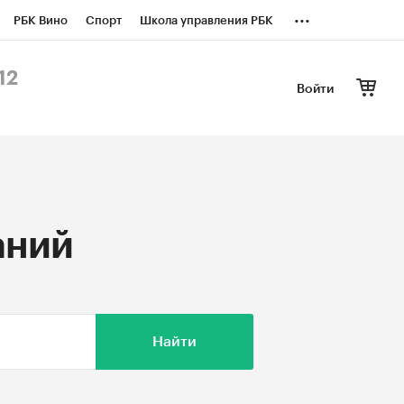
...
РБК Вино
Спорт
Школа управления РБК
БК Бизнес-среда
Дискуссионный клуб
12
Войти
оверка контрагентов
Политика
аний