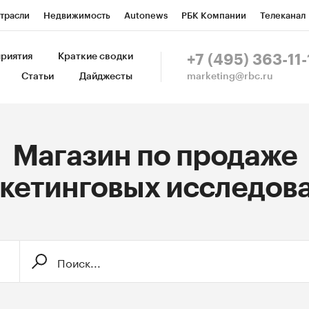
трасли
Недвижимость
Autonews
РБК Компании
Телеканал
изионеры
Национальные проекты
Город
Стиль
Крипто
Р
риятия
Краткие сводки
+7 (495) 363-11-
marketing@rbc.ru
Статьи
Дайджесты
зета
Спецпроекты СПб
Конференции СПб
Спецпроекты
Пр
Рынок наличной валюты
Магазин по продаже
кетинговых исследов