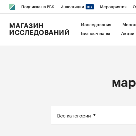
Подписка на РБК
Инвестиции
Мероприятия
О
РБК Образование
РБК Курсы
РБК Life
Тренды
В
МАГАЗИН
Исследования
Мероп
ИССЛЕДОВАНИЙ
Бизнес-планы
Акции
Исследования
Кредитные рейтинги
Франшизы
Га
Экономика
Бизнес
Технологии и медиа
Финансы
мар
Все категории