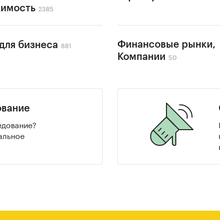
2385
имость
881
Финансовые рынки,
 для бизнеса
50
Компании
ование
едование?
альное