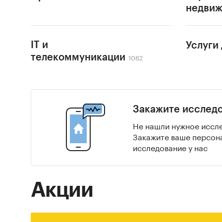
недвиж
IT и
Услуги
1062
телекоммуникации
Закажите исслед
Не нашли нужное иссл
Закажите ваше персон
исследование у нас
Акции