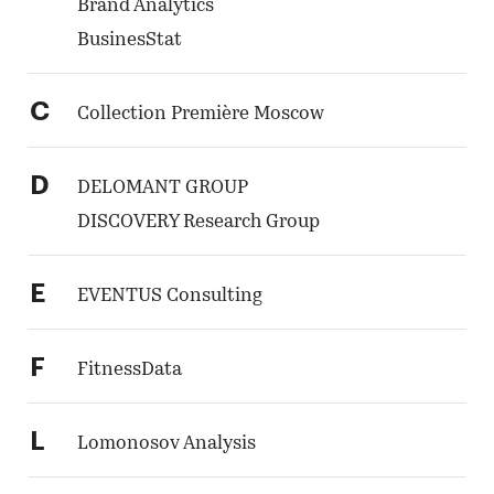
Brand Analytics
BusinesStat
C
Collection Première Moscow
D
DELOMANT GROUP
DISCOVERY Research Group
E
EVENTUS Consulting
F
FitnessData
L
Lomonosov Analysis