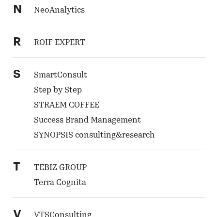
N
NeoAnalytics
R
ROIF EXPERT
S
SmartConsult
Step by Step
STRAEM COFFEE
Success Brand Management
SYNOPSIS consulting&research
T
TEBIZ GROUP
Terra Cognita
V
VTSConsulting