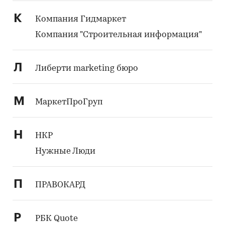
К
Компания Гидмаркет
Компания "Строительная информация"
Л
Либерти marketing бюро
М
МаркетПроГруп
Н
НКР
Нужные Люди
П
ПРАВОКАРД
Р
РБК Quote