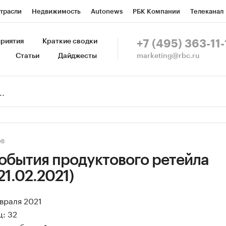
трасли
Недвижимость
Autonews
РБК Компании
Телеканал
изионеры
Национальные проекты
Город
Стиль
Крипто
Р
риятия
Краткие сводки
+7 (495) 363-11-
marketing@rbc.ru
Статьи
Дайджесты
зета
Спецпроекты СПб
Конференции СПб
Спецпроекты
Пр
Рынок наличной валюты
ОВ
обытия продуктового ретейла
21.02.2021)
евраля 2021
: 32