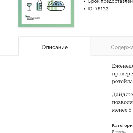
Срок предоставлени
ID: 78132
Описание
Содерж
Еженеде
провере
ретейла
Дайджес
позволя
менее 5
Категори
Россия