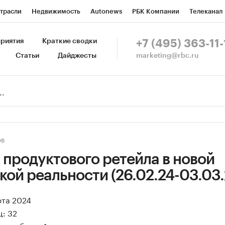
трасли
Недвижимость
Autonews
РБК Компании
Телеканал
изионеры
Национальные проекты
Город
Стиль
Крипто
Р
риятия
Краткие сводки
+7 (495) 363-11-
marketing@rbc.ru
Статьи
Дайджесты
зета
Спецпроекты СПб
Конференции СПб
Спецпроекты
Пр
Рынок наличной валюты
ОВ
 продуктового ретейла в новой
ой реальности (26.02.24-03.03.
рта 2024
: 32