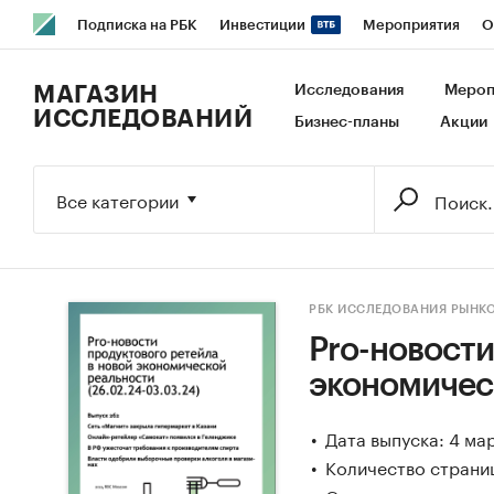
Подписка на РБК
Инвестиции
Мероприятия
О
РБК Образование
РБК Курсы
РБК Life
Тренды
В
МАГАЗИН
Исследования
Мероп
ИССЛЕДОВАНИЙ
Бизнес-планы
Акции
Исследования
Кредитные рейтинги
Франшизы
Га
Экономика
Бизнес
Технологии и медиа
Финансы
Все категории
РБК ИССЛЕДОВАНИЯ РЫНК
Pro-новости
экономическ
Дата выпуска: 4 ма
Количество страниц