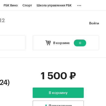
...
РБК Вино
Спорт
Школа управления РБК
БК Бизнес-среда
Дискуссионный клуб
12
Войти
оверка контрагентов
Политика
В корзине
0
1 500 ₽
24)
В корзину