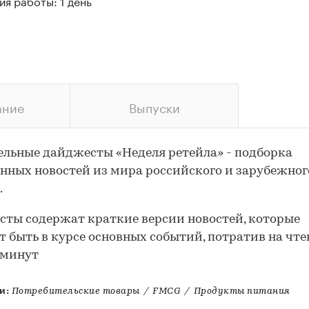
я работы: 1 день
ание
Выпуски
льные дайджесты «Неделя ретейла» - подборка
нных новостей из мира российского и зарубежног
.
ты содержат краткие версии новостей, которые
т быть в курсе основных событий, потратив на чте
 минут
и:
Потребительские товары
/
FMCG
/
Продукты питания