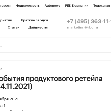
трасли
Недвижимость
Autonews
РБК Компании
Телеканал
изионеры
Национальные проекты
Город
Стиль
Крипто
Р
риятия
Краткие сводки
+7 (495) 363-11-
marketing@rbc.ru
Статьи
Дайджесты
зета
Спецпроекты СПб
Конференции СПб
Спецпроекты
Пр
Рынок наличной валюты
ОВ
обытия продуктового ретейла
14.11.2021)
оября 2021
: 1