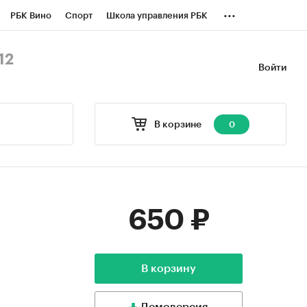
...
РБК Вино
Спорт
Школа управления РБК
БК Бизнес-среда
Дискуссионный клуб
12
Войти
оверка контрагентов
Политика
В корзине
0
650 ₽
В корзину