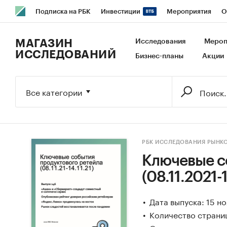
Подписка на РБК
Инвестиции
Мероприятия
О
РБК Образование
РБК Курсы
РБК Life
Тренды
В
МАГАЗИН
Исследования
Мероп
ИССЛЕДОВАНИЙ
Бизнес-планы
Акции
Исследования
Кредитные рейтинги
Франшизы
Га
Экономика
Бизнес
Технологии и медиа
Финансы
Все категории
РБК ИССЛЕДОВАНИЯ РЫНК
Ключевые с
(08.11.2021-
Дата выпуска: 15 н
Количество страниц