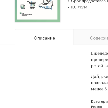
Срок предоставлени
ID: 71314
Описание
Содерж
Еженеде
провере
ретейла
Дайджес
позволя
менее 5
Категори
Россия