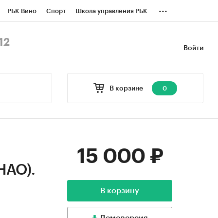
...
РБК Вино
Спорт
Школа управления РБК
БК Бизнес-среда
Дискуссионный клуб
12
Войти
оверка контрагентов
Политика
В корзине
0
15 000 ₽
НАО).
В корзину