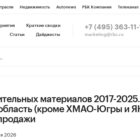
трасли
Недвижимость
Autonews
РБК Компании
Телеканал
изионеры
Национальные проекты
Город
Стиль
Крипто
Р
риятия
Краткие сводки
+7 (495) 363-11-
marketing@rbc.ru
Статьи
Дайджесты
зета
Спецпроекты СПб
Конференции СПб
Спецпроекты
Пр
Рынок наличной валюты
ительных материалов 2017-2025.
область (кроме ХМАО-Югры и Я
продажи
ая 2026