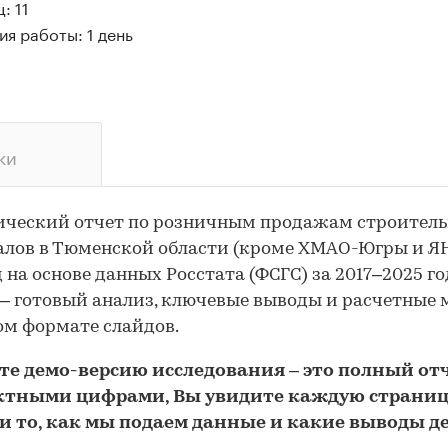
: 11
я работы: 1 день
ки
ический отчет по розничным продажам строител
лов в Тюменской области (кроме ХМАО-Югры и Я
д на основе данных Росстата (ФСГС) за 2017–2025 го
— готовый анализ, ключевые выводы и расчетные
ом формате слайдов.
йте
демо
-версию
исследования
– это полный отч
ктными цифрами, Вы увидите каждую стр
аниц
и то,
как мы подаем данные и какие выводы д