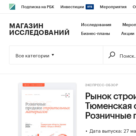
Подписка на РБК
Инвестиции
Мероприятия
О
РБК Образование
РБК Курсы
РБК Life
Тренды
В
МАГАЗИН
Исследования
Мероп
ИССЛЕДОВАНИЙ
Бизнес-планы
Акции
Исследования
Кредитные рейтинги
Франшизы
Га
Экономика
Бизнес
Технологии и медиа
Финансы
Все категории
ЭКСПРЕСС-ОБЗОР
Рынок стро
Тюменская 
Розничные 
Дата выпуска: 27 м