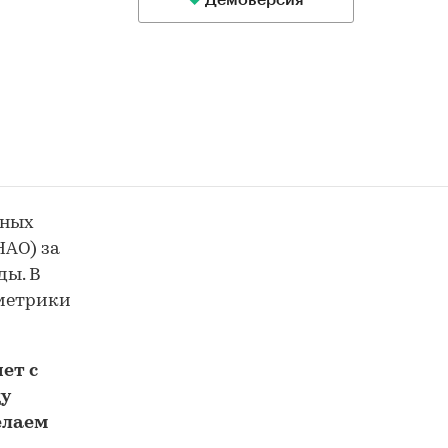
Демоверсия
ьных
НАО) за
ды. В
 метрики
ет с
у
елаем