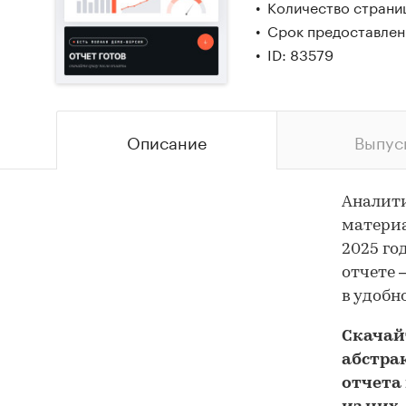
Количество страниц
Срок предоставлени
ID: 83579
Описание
Выпус
Аналит
материа
2025 го
отчете 
в удобн
Скача
абстра
отчета 