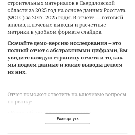
строительных материалов в Свердловской
области за 2025 год на основе данных Росстата
(ФСГС) за 2017–2025 годы. В отчете — готовый
анализ, ключевые выводы и расчетные
метрики в удобном формате слайдов.
Скачайте
демо
-версию
исследования
– это
полный отчет с абстрактными цифрами, Вы
увидите каждую стр
аницу отчета и то,
как
мы подаем данные и какие выводы делаем
из них.
Отчет поможет ответить на ключевые вопросы
по рынку:
• Каков объем розничного рынка
Развернуть
строительных материалов в Свердловской
области, много это или мало по сравнению с
другими регионами России?