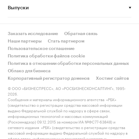
Выпуски
• Рынок растет или снижается? Если растет, то
за счет реального спроса или за счет
инфляции? Как соотносятся рост и падение с
динамикой других регионов?
Заказать исследование
Обратная связь
Наши партнеры
Стать партнером
• Какое место регион занимает в России и в
Пользовательское соглашение
своем федеральном округе по объему продаж
Политика обработки файлов cookie
и по продажам на душу населения?
Политика в отношении обработки персональных данных
Облако для бизнеса
• К какому сегменту можно отнести рынок по
Корпоративный регистратор доменов
Хостинг сайтов
размеру и темпом роста (малый/крупный, с
опережающей динамикой/с отстающей
© ООО «БИЗНЕСПРЕСС», АО «РОСБИЗНЕСКОНСАЛТИНГ», 1995-
2026.
динамикой) в стратегической перспективе и в
Сообщения и материалы информационного агентства «РБК»
текущей ситуации? Меняются ли позиции
(свидетельство о регистрации средства массовой информации
региона с течением времени?
выдано Федеральной службой по надзору в сфере связи,
информационных технологий и массовых коммуникаций
• Насколько рынок насыщен и какой у региона
(Роскомнадзор) 09.12.2015 за номером ИА №ФС77-63848) и
сетевого издания «РБК» (свидетельство о регистрации средства
потенциал роста, если сравнить его с
массовой информации выдано Федеральной службой по надзору в
регионами со схожими доходами, со схожей
сфере связи, информационных технологий и массовых