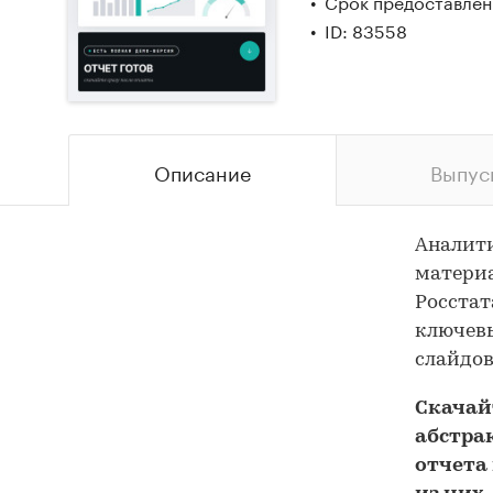
Срок предоставлени
ID: 83558
Описание
Выпус
Аналит
материа
Росстат
ключевы
слайдов
Скача
абстра
отчета 