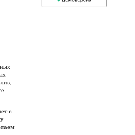
Демоверсия
ьных
ных
лиз,
те
ет с
у
елаем