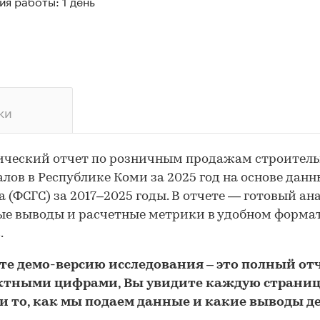
я работы: 1 день
ки
ический отчет по розничным продажам строител
лов в Республике Коми за 2025 год на основе дан
а (ФСГС) за 2017–2025 годы. В отчете — готовый ана
е выводы и расчетные метрики в удобном форма
.
йте
демо
-версию
исследования
– это полный отч
ктными цифрами, Вы увидите каждую стр
аниц
и то,
как мы подаем данные и какие выводы д