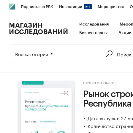
Подписка на РБК
Инвестиции
Мероприятия
О
РБК Образование
РБК Курсы
РБК Life
Тренды
В
МАГАЗИН
Исследования
Мероп
ИССЛЕДОВАНИЙ
Бизнес-планы
Акции
Исследования
Кредитные рейтинги
Франшизы
Га
Экономика
Бизнес
Технологии и медиа
Финансы
Все категории
ЭКСПРЕСС-ОБЗОР
Рынок стро
Республика
Дата выпуска: 27 м
Количество страниц