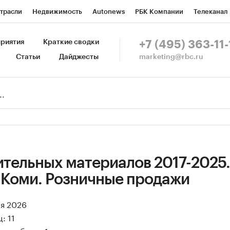
трасли
Недвижимость
Autonews
РБК Компании
Телеканал
изионеры
Национальные проекты
Город
Стиль
Крипто
Р
риятия
Краткие сводки
+7 (495) 363-11-
marketing@rbc.ru
Статьи
Дайджесты
зета
Спецпроекты СПб
Конференции СПб
Спецпроекты
Пр
Рынок наличной валюты
ительных материалов 2017-2025.
 Коми. Розничные продажи
ая 2026
: 11