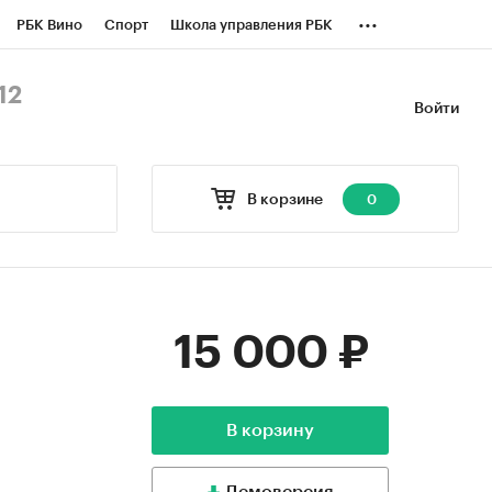
...
РБК Вино
Спорт
Школа управления РБК
БК Бизнес-среда
Дискуссионный клуб
12
Войти
оверка контрагентов
Политика
В корзине
0
15 000 ₽
В корзину