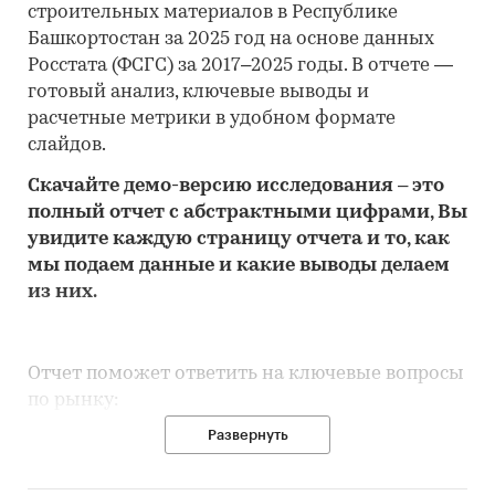
строительных материалов в Республике
Башкортостан за 2025 год на основе данных
Росстата (ФСГС) за 2017–2025 годы. В отчете —
готовый анализ, ключевые выводы и
расчетные метрики в удобном формате
слайдов.
Скачайте
демо
-версию
исследования
– это
полный отчет с абстрактными цифрами, Вы
увидите каждую стр
аницу отчета и то,
как
мы подаем данные и какие выводы делаем
из них.
Отчет поможет ответить на ключевые вопросы
по рынку:
Развернуть
• Каков объем розничного рынка
строительных материалов в Республике
Башкортостан, много это или мало по