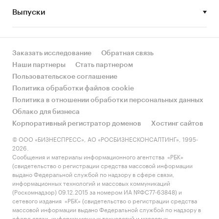
Выпуски
• Рынок растет или снижается? Если растет, то
за счет реального спроса или за счет
инфляции? Как соотносятся рост и падение с
динамикой других регионов?
Заказать исследование
Обратная связь
Наши партнеры
Стать партнером
• Какое место регион занимает в России и в
Пользовательское соглашение
своем федеральном округе по объему продаж
Политика обработки файлов cookie
и по продажам на душу населения?
Политика в отношении обработки персональных данных
Облако для бизнеса
• К какому сегменту можно отнести рынок по
Корпоративный регистратор доменов
Хостинг сайтов
размеру и темпом роста (малый/крупный, с
опережающей динамикой/с отстающей
© ООО «БИЗНЕСПРЕСС», АО «РОСБИЗНЕСКОНСАЛТИНГ», 1995-
2026.
динамикой) в стратегической перспективе и в
Сообщения и материалы информационного агентства «РБК»
текущей ситуации? Меняются ли позиции
(свидетельство о регистрации средства массовой информации
региона с течением времени?
выдано Федеральной службой по надзору в сфере связи,
информационных технологий и массовых коммуникаций
• Насколько рынок насыщен и какой у региона
(Роскомнадзор) 09.12.2015 за номером ИА №ФС77-63848) и
сетевого издания «РБК» (свидетельство о регистрации средства
потенциал роста, если сравнить его с
массовой информации выдано Федеральной службой по надзору в
регионами со схожими доходами, со схожей
сфере связи, информационных технологий и массовых