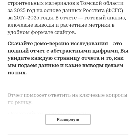
строительных материалов в Томской области
за 2025 год на основе данных Росстата (ФСГС)
за 2017–2025 годы. В отчете — готовый анализ,
ключевые выводы и расчетные метрики в
удобном формате слайдов.
Скачайте
демо
-версию
исследования
– это
полный отчет с абстрактными цифрами, Вы
увидите каждую стр
аницу отчета и то,
как
мы подаем данные и какие выводы делаем
из них.
Отчет поможет ответить на ключевые вопросы
по рынку:
• Каков объем розничного рынка
Развернуть
строительных материалов в Томской области,
много это или мало по сравнению с другими
регионами России?