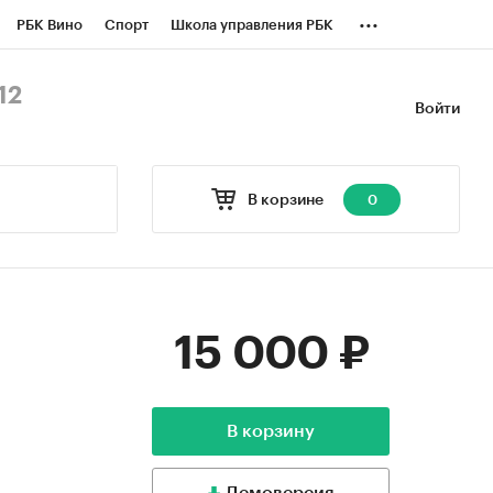
...
РБК Вино
Спорт
Школа управления РБК
БК Бизнес-среда
Дискуссионный клуб
12
Войти
оверка контрагентов
Политика
В корзине
0
15 000 ₽
В корзину