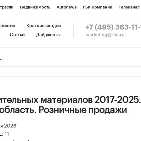
трасли
Недвижимость
Autonews
РБК Компании
Телеканал
изионеры
Национальные проекты
Город
Стиль
Крипто
Р
риятия
Краткие сводки
+7 (495) 363-11-
marketing@rbc.ru
Статьи
Дайджесты
зета
Спецпроекты СПб
Конференции СПб
Спецпроекты
Пр
Рынок наличной валюты
ительных материалов 2017-2025.
 область. Розничные продажи
ая 2026
: 11