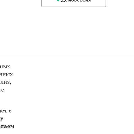
Демоверсия
ьных
анных
лиз,
те
ет с
у
елаем