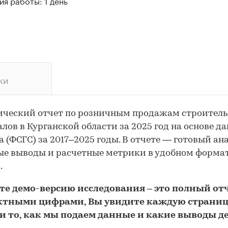
я работы: 1 день
ки
ический отчет по розничным продажам строител
лов в Курганской области за 2025 год на основе д
а (ФСГС) за 2017–2025 годы. В отчете — готовый ана
е выводы и расчетные метрики в удобном форма
.
йте
демо
-версию
исследования
– это полный отч
ктными цифрами, Вы увидите каждую стр
аниц
и то,
как мы подаем данные и какие выводы д