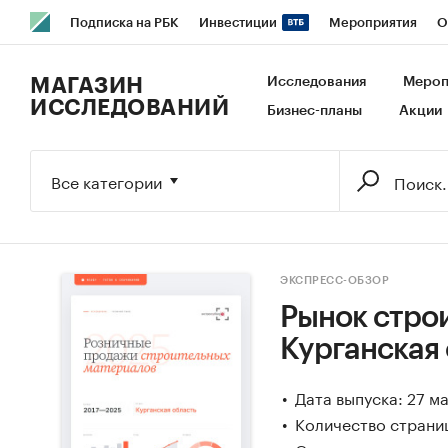
Подписка на РБК
Инвестиции
Мероприятия
О
РБК Образование
РБК Курсы
РБК Life
Тренды
В
МАГАЗИН
Исследования
Мероп
ИССЛЕДОВАНИЙ
Бизнес-планы
Акции
Исследования
Кредитные рейтинги
Франшизы
Га
Экономика
Бизнес
Технологии и медиа
Финансы
Все категории
ЭКСПРЕСС-ОБЗОР
Рынок стро
Курганская
Дата выпуска: 27 м
Количество страниц