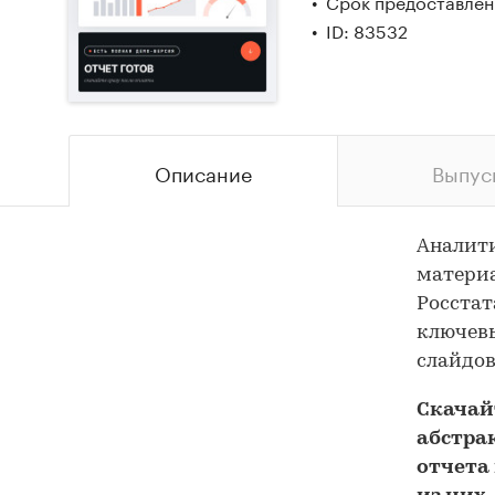
Срок предоставлени
ID: 83532
Описание
Выпус
Аналит
материа
Росстат
ключевы
слайдов
Скача
абстра
отчета 