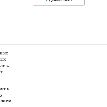
Демоверсия
ьных
ных
лиз,
те
ет с
у
елаем