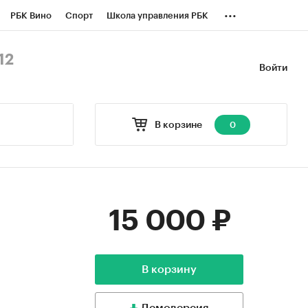
...
РБК Вино
Спорт
Школа управления РБК
БК Бизнес-среда
Дискуссионный клуб
12
Войти
оверка контрагентов
Политика
В корзине
0
15 000 ₽
В корзину