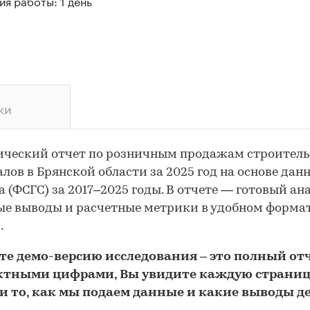
я работы: 1 день
ки
ический отчет по розничным продажам строител
лов в Брянской области за 2025 год на основе дан
а (ФСГС) за 2017–2025 годы. В отчете — готовый ана
е выводы и расчетные метрики в удобном форма
.
йте
демо
-версию
исследования
– это полный отч
ктными цифрами, Вы увидите каждую стр
аниц
и то,
как мы подаем данные и какие выводы д