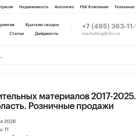
трасли
Недвижимость
Autonews
РБК Компании
Телеканал
изионеры
Национальные проекты
Город
Стиль
Крипто
Р
риятия
Краткие сводки
+7 (495) 363-11-
marketing@rbc.ru
Статьи
Дайджесты
зета
Спецпроекты СПб
Конференции СПб
Спецпроекты
Пр
Рынок наличной валюты
ительных материалов 2017-2025.
бласть. Розничные продажи
ая 2026
: 11