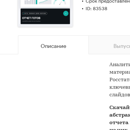
Срок предоставлени
ID: 83538
Описание
Выпус
Аналит
материа
Росстат
ключевы
слайдов
Скача
абстра
отчета 