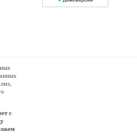
Демоверсия
ьных
данных
лиз,
те
ет с
у
елаем