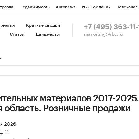
трасли
Недвижимость
Autonews
РБК Компании
Телеканал
изионеры
Национальные проекты
Город
Стиль
Крипто
Р
риятия
Краткие сводки
+7 (495) 363-11-
marketing@rbc.ru
Статьи
Дайджесты
зета
Спецпроекты СПб
Конференции СПб
Спецпроекты
Пр
Рынок наличной валюты
ительных материалов 2017-2025.
 область. Розничные продажи
ая 2026
: 11