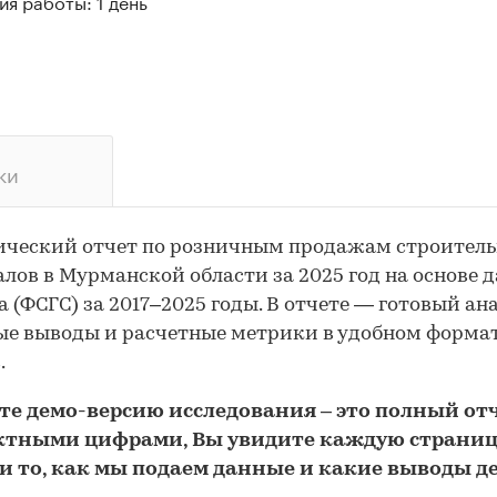
я работы: 1 день
ки
ический отчет по розничным продажам строител
лов в Мурманской области за 2025 год на основе 
а (ФСГС) за 2017–2025 годы. В отчете — готовый ана
е выводы и расчетные метрики в удобном форма
.
йте
демо
-версию
исследования
– это полный отч
ктными цифрами, Вы увидите каждую стр
аниц
и то,
как мы подаем данные и какие выводы д