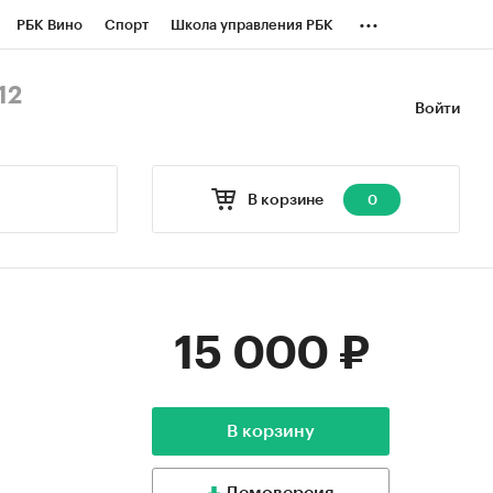
...
РБК Вино
Спорт
Школа управления РБК
БК Бизнес-среда
Дискуссионный клуб
12
Войти
оверка контрагентов
Политика
В корзине
0
15 000 ₽
В корзину