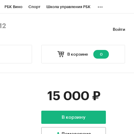
...
РБК Вино
Спорт
Школа управления РБК
БК Бизнес-среда
Дискуссионный клуб
12
Войти
оверка контрагентов
Политика
В корзине
0
15 000 ₽
В корзину