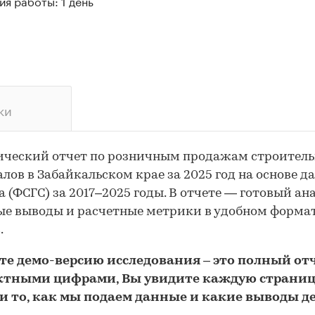
я работы: 1 день
ки
ический отчет по розничным продажам строител
лов в Забайкальском крае за 2025 год на основе д
а (ФСГС) за 2017–2025 годы. В отчете — готовый ана
е выводы и расчетные метрики в удобном форма
.
йте
демо
-версию
исследования
– это полный отч
ктными цифрами, Вы увидите каждую стр
аниц
и то,
как мы подаем данные и какие выводы д