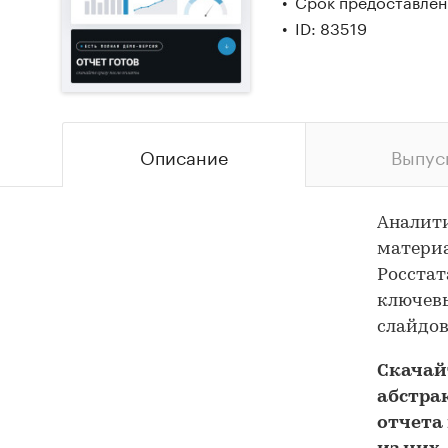
Срок предоставлени
ID: 83519
Описание
Выпус
Аналит
материа
Росстат
ключевы
слайдов
Скача
абстра
отчета 