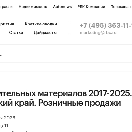
трасли
Недвижимость
Autonews
РБК Компании
Телеканал
изионеры
Национальные проекты
Город
Стиль
Крипто
Р
риятия
Краткие сводки
+7 (495) 363-11-
marketing@rbc.ru
Статьи
Дайджесты
зета
Спецпроекты СПб
Конференции СПб
Спецпроекты
Пр
Рынок наличной валюты
ительных материалов 2017-2025.
кий край. Розничные продажи
ая 2026
: 11