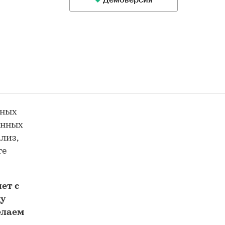
Демоверсия
ьных
анных
лиз,
те
ет с
у
елаем