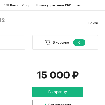
...
РБК Вино
Спорт
Школа управления РБК
БК Бизнес-среда
Дискуссионный клуб
12
Войти
оверка контрагентов
Политика
В корзине
0
15 000 ₽
В корзину