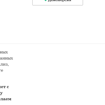
Демоверсия
ьных
данных
лиз,
те
ет с
у
елаем