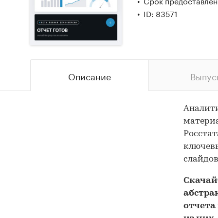
Срок предоставлени
ID: 83571
Описание
Выпус
Аналит
материа
Росстат
ключевы
слайдов
Скача
абстра
отчета 