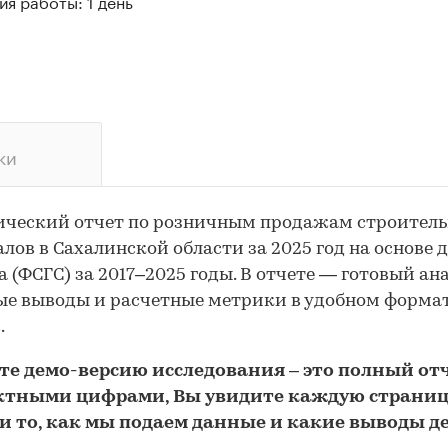
я работы: 1 день
ки
ический отчет по розничным продажам строител
лов в Сахалинской области за 2025 год на основе 
а (ФСГС) за 2017–2025 годы. В отчете — готовый ана
е выводы и расчетные метрики в удобном форма
.
йте
демо
-версию
исследования
– это полный отч
ктными цифрами, Вы увидите каждую стр
аниц
и то,
как мы подаем данные и какие выводы д