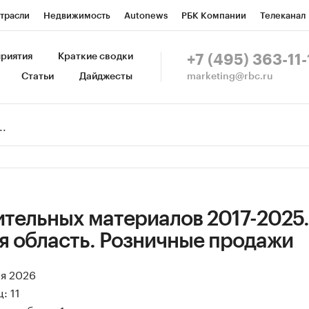
трасли
Недвижимость
Autonews
РБК Компании
Телеканал
изионеры
Национальные проекты
Город
Стиль
Крипто
Р
риятия
Краткие сводки
+7 (495) 363-11-
marketing@rbc.ru
Статьи
Дайджесты
зета
Спецпроекты СПб
Конференции СПб
Спецпроекты
Пр
Рынок наличной валюты
ительных материалов 2017-2025.
я область. Розничные продажи
ая 2026
: 11