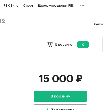
...
РБК Вино
Спорт
Школа управления РБК
БК Бизнес-среда
Дискуссионный клуб
12
Войти
оверка контрагентов
Политика
В корзине
0
15 000 ₽
В корзину