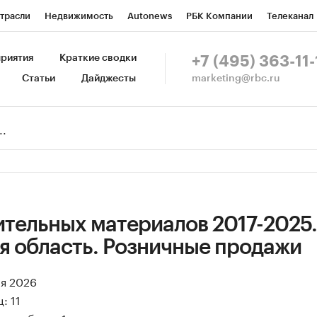
трасли
Недвижимость
Autonews
РБК Компании
Телеканал
изионеры
Национальные проекты
Город
Стиль
Крипто
Р
риятия
Краткие сводки
+7 (495) 363-11-
marketing@rbc.ru
Статьи
Дайджесты
зета
Спецпроекты СПб
Конференции СПб
Спецпроекты
Пр
Рынок наличной валюты
ительных материалов 2017-2025.
я область. Розничные продажи
ая 2026
: 11