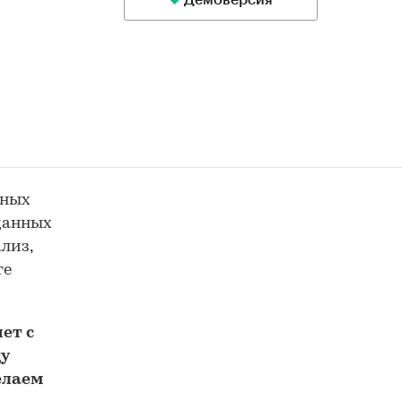
Демоверсия
ьных
 данных
лиз,
те
ет с
у
елаем