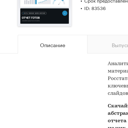
Срок предоставлени
ID: 83536
Описание
Выпус
Аналит
материа
Росстат
ключевы
слайдов
Скача
абстра
отчета 