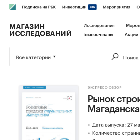
Подписка на РБК
Инвестиции
Мероприятия
О
РБК Образование
РБК Курсы
РБК Life
Тренды
В
МАГАЗИН
Исследования
Мероп
ИССЛЕДОВАНИЙ
Бизнес-планы
Акции
Исследования
Кредитные рейтинги
Франшизы
Га
Экономика
Бизнес
Технологии и медиа
Финансы
Все категории
ЭКСПРЕСС-ОБЗОР
Рынок стро
Магаданска
Дата выпуска: 27 м
Количество страниц