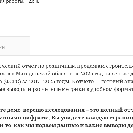
я работы: 1 день
ки
ический отчет по розничным продажам строител
лов в Магаданской области за 2025 год на основе
а (ФСГС) за 2017–2025 годы. В отчете — готовый ана
е выводы и расчетные метрики в удобном форма
.
йте
демо
-версию
исследования
– это полный отч
ктными цифрами, Вы увидите каждую стр
аниц
и то,
как мы подаем данные и какие выводы д