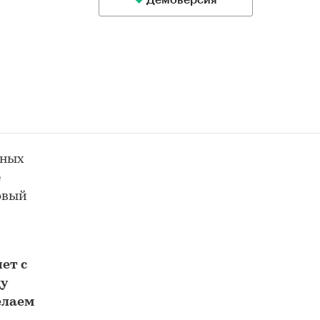
Демоверсия
ьных
е
товый
м
ет с
у
елаем