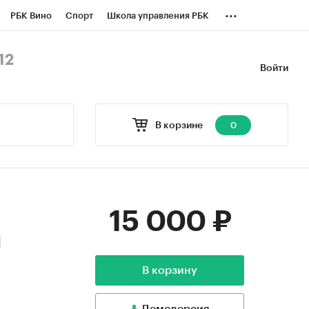
...
РБК Вино
Спорт
Школа управления РБК
БК Бизнес-среда
Дискуссионный клуб
12
Войти
оверка контрагентов
Политика
В корзине
0
15 000 ₽
и
В корзину