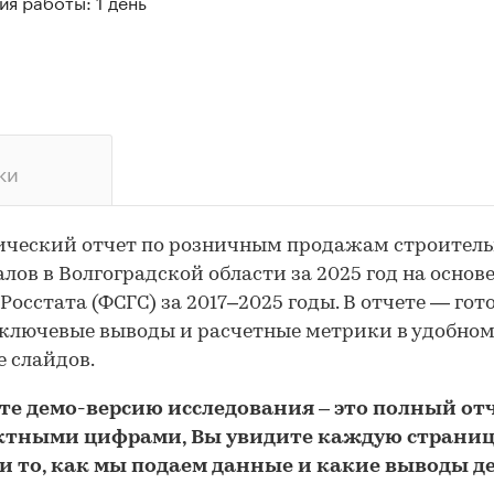
я работы: 1 день
ки
ический отчет по розничным продажам строител
лов в Волгоградской области за 2025 год на основ
Росстата (ФСГС) за 2017–2025 годы. В отчете — го
 ключевые выводы и расчетные метрики в удобно
 слайдов.
йте
демо
-версию
исследования
– это полный отч
ктными цифрами, Вы увидите каждую стр
аниц
и то,
как мы подаем данные и какие выводы д