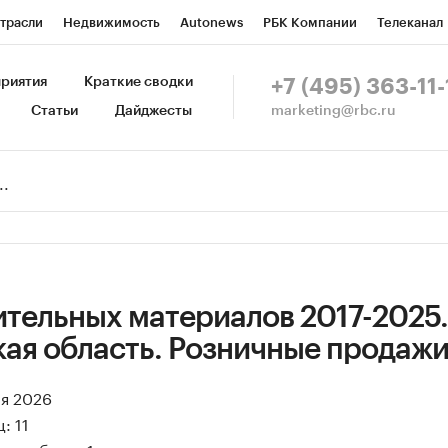
трасли
Недвижимость
Autonews
РБК Компании
Телеканал
изионеры
Национальные проекты
Город
Стиль
Крипто
Р
риятия
Краткие сводки
+7 (495) 363-11-
marketing@rbc.ru
Статьи
Дайджесты
зета
Спецпроекты СПб
Конференции СПб
Спецпроекты
Пр
Рынок наличной валюты
ительных материалов 2017-2025.
кая область. Розничные продаж
ая 2026
: 11