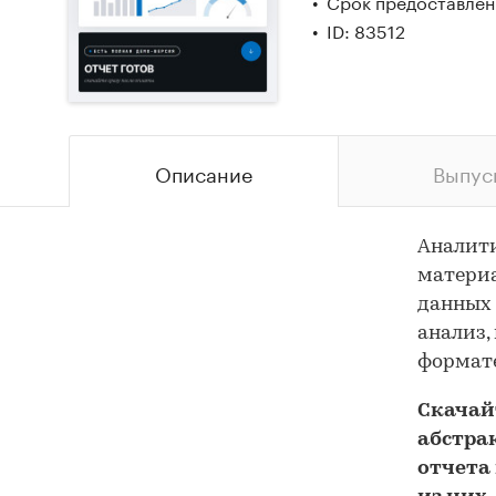
Срок предоставлени
ID: 83512
Описание
Выпус
Аналит
материа
данных 
анализ,
формате
Скача
абстра
отчета 