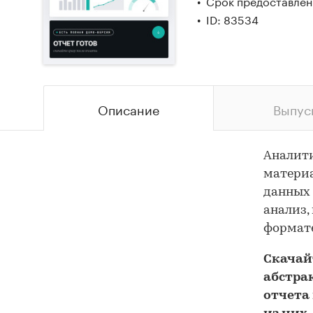
Срок предоставлени
ID: 83534
Описание
Выпус
Аналит
материа
данных 
анализ,
формате
Скача
абстра
отчета 