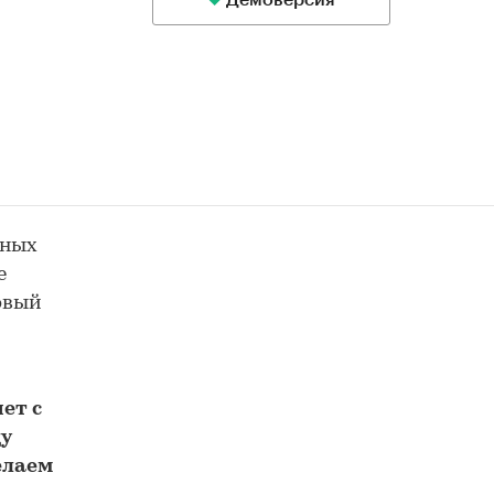
Демоверсия
ьных
е
товый
м
ет с
у
елаем