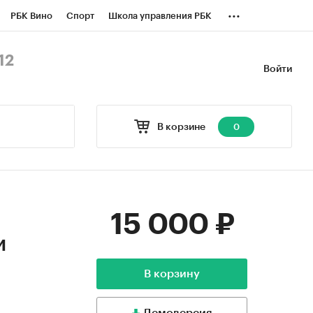
...
РБК Вино
Спорт
Школа управления РБК
БК Бизнес-среда
Дискуссионный клуб
12
Войти
оверка контрагентов
Политика
В корзине
0
15 000 ₽
и
В корзину