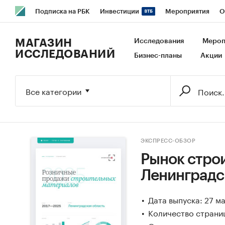
Подписка на РБК
Инвестиции
Мероприятия
О
РБК Образование
РБК Курсы
РБК Life
Тренды
В
МАГАЗИН
Исследования
Мероп
ИССЛЕДОВАНИЙ
Бизнес-планы
Акции
Исследования
Кредитные рейтинги
Франшизы
Га
Экономика
Бизнес
Технологии и медиа
Финансы
Все категории
ЭКСПРЕСС-ОБЗОР
Рынок стро
Ленинградс
Дата выпуска: 27 м
Количество страниц