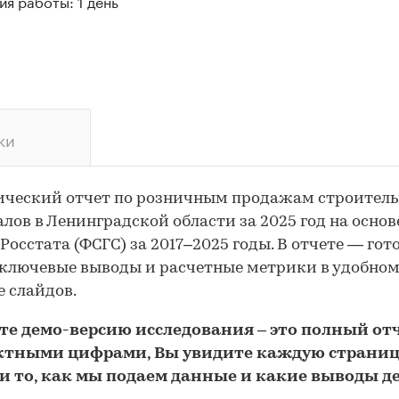
я работы: 1 день
ки
ический отчет по розничным продажам строител
лов в Ленинградской области за 2025 год на основ
Росстата (ФСГС) за 2017–2025 годы. В отчете — го
 ключевые выводы и расчетные метрики в удобно
 слайдов.
йте
демо
-версию
исследования
– это полный отч
ктными цифрами, Вы увидите каждую стр
аниц
и то,
как мы подаем данные и какие выводы д