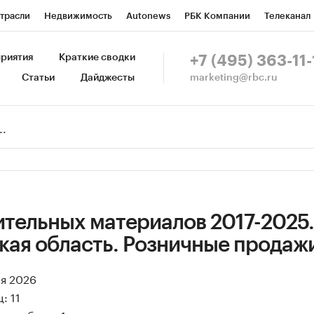
трасли
Недвижимость
Autonews
РБК Компании
Телеканал
изионеры
Национальные проекты
Город
Стиль
Крипто
Р
риятия
Краткие сводки
+7 (495) 363-11-
marketing@rbc.ru
Статьи
Дайджесты
зета
Спецпроекты СПб
Конференции СПб
Спецпроекты
Пр
Рынок наличной валюты
ительных материалов 2017-2025.
кая область. Розничные продаж
ая 2026
: 11