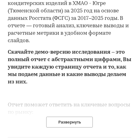
кондитерских изделий в ХМАО - Югре
(Тюменской области) за 2025 год на основе
данных Росстата (ФСГС) за 2017–2025 годы. В
отчете — готовый анализ, ключевые выводы и
расчетные метрики в удобном формате
слайдов.
Скачайте
демо
-версию
исследования
– это
полный отчет с абстрактными цифрами, Вы
увидите каждую стр
аницу отчета и то,
как
мы подаем данные и какие выводы делаем
из них.
Отчет поможет ответить на ключевые вопросы
по рынку:
Развернуть
• Каков объем розничного рынка
кондитерских изделий в ХМАО - Югре
(Тюменской области), много это или мало по