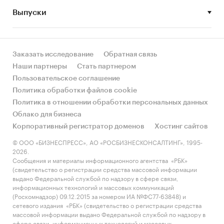
сравнению с другими регионами России?
Выпуски
• Рынок растет или снижается? Если растет, то
за счет реального спроса или за счет
инфляции? Как соотносятся рост и падение с
Заказать исследование
Обратная связь
динамикой других регионов?
Наши партнеры
Стать партнером
Пользовательское соглашение
• Какое место регион занимает в России и в
Политика обработки файлов cookie
своем федеральном округе по объему продаж
Политика в отношении обработки персональных данных
и по продажам на душу населения?
Облако для бизнеса
Корпоративный регистратор доменов
Хостинг сайтов
• К какому сегменту можно отнести рынок по
размеру и темпом роста (малый/крупный, с
© ООО «БИЗНЕСПРЕСС», АО «РОСБИЗНЕСКОНСАЛТИНГ», 1995-
2026.
опережающей динамикой/с отстающей
Сообщения и материалы информационного агентства «РБК»
динамикой) в стратегической перспективе и в
(свидетельство о регистрации средства массовой информации
текущей ситуации? Меняются ли позиции
выдано Федеральной службой по надзору в сфере связи,
информационных технологий и массовых коммуникаций
региона с течением времени?
(Роскомнадзор) 09.12.2015 за номером ИА №ФС77-63848) и
сетевого издания «РБК» (свидетельство о регистрации средства
• Насколько рынок насыщен и какой у региона
массовой информации выдано Федеральной службой по надзору в
потенциал роста, если сравнить его с
сфере связи, информационных технологий и массовых