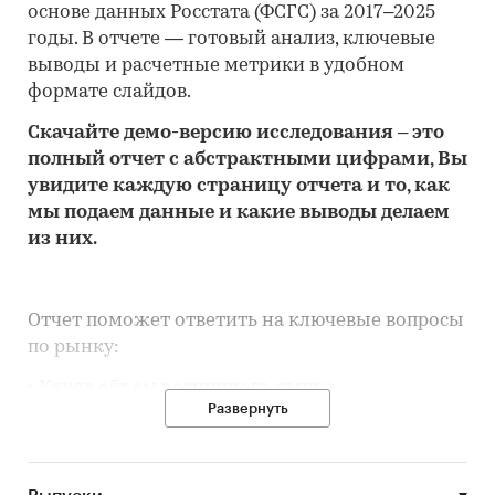
основе данных Росстата (ФСГС) за 2017–2025
годы. В отчете — готовый анализ, ключевые
выводы и расчетные метрики в удобном
формате слайдов.
Скачайте
демо
-версию
исследования
– это
полный отчет с абстрактными цифрами, Вы
увидите каждую стр
аницу отчета и то,
как
мы подаем данные и какие выводы делаем
из них.
Отчет поможет ответить на ключевые вопросы
по рынку:
• Каков объем розничного рынка
Развернуть
кондитерских изделий в Москве, много это или
мало по сравнению с другими регионами
России?