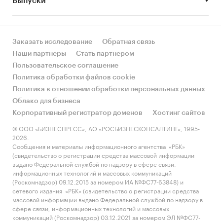
Выпуски
• Рынок растет или снижается? Если растет, то
за счет реального спроса или за счет
инфляции? Как соотносятся рост и падение с
динамикой других регионов?
Заказать исследование
Обратная связь
Наши партнеры
Стать партнером
• Какое место регион занимает в России и в
Пользовательское соглашение
своем федеральном округе по объему продаж
Политика обработки файлов cookie
и по продажам на душу населения?
Политика в отношении обработки персональных данных
Облако для бизнеса
• К какому сегменту можно отнести рынок по
Корпоративный регистратор доменов
Хостинг сайтов
размеру и темпом роста (малый/крупный, с
опережающей динамикой/с отстающей
© ООО «БИЗНЕСПРЕСС», АО «РОСБИЗНЕСКОНСАЛТИНГ», 1995-
2026.
динамикой) в стратегической перспективе и в
Сообщения и материалы информационного агентства «РБК»
текущей ситуации? Меняются ли позиции
(свидетельство о регистрации средства массовой информации
региона с течением времени?
выдано Федеральной службой по надзору в сфере связи,
информационных технологий и массовых коммуникаций
• Насколько рынок насыщен и какой у региона
(Роскомнадзор) 09.12.2015 за номером ИА №ФС77-63848) и
сетевого издания «РБК» (свидетельство о регистрации средства
потенциал роста, если сравнить его с
массовой информации выдано Федеральной службой по надзору в
регионами со схожими доходами, со схожей
сфере связи, информационных технологий и массовых
долей расходов на кондитерские изделия и с
коммуникаций (Роскомнадзор) 03.12.2021 за номером ЭЛ №ФС77-