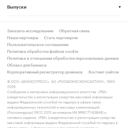
Выпуски
• Рынок растет или снижается? Если растет, то
за счет реального спроса или за счет
инфляции? Как соотносятся рост и падение с
динамикой других регионов?
Заказать исследование
Обратная связь
Наши партнеры
Стать партнером
• Какое место регион занимает в России и в
Пользовательское соглашение
своем федеральном округе по объему продаж
Политика обработки файлов cookie
и по продажам на душу населения?
Политика в отношении обработки персональных данных
Облако для бизнеса
• К какому сегменту можно отнести рынок по
Корпоративный регистратор доменов
Хостинг сайтов
размеру и темпом роста (малый/крупный, с
опережающей динамикой/с отстающей
© ООО «БИЗНЕСПРЕСС», АО «РОСБИЗНЕСКОНСАЛТИНГ», 1995-
2026.
динамикой) в стратегической перспективе и в
Сообщения и материалы информационного агентства «РБК»
текущей ситуации? Меняются ли позиции
(свидетельство о регистрации средства массовой информации
региона с течением времени?
выдано Федеральной службой по надзору в сфере связи,
информационных технологий и массовых коммуникаций
• Насколько рынок насыщен и какой у региона
(Роскомнадзор) 09.12.2015 за номером ИА №ФС77-63848) и
сетевого издания «РБК» (свидетельство о регистрации средства
потенциал роста, если сравнить его с
массовой информации выдано Федеральной службой по надзору в
регионами со схожими доходами, со схожей
сфере связи, информационных технологий и массовых