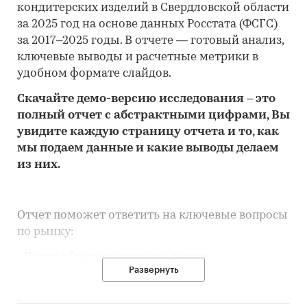
кондитерских изделий в Свердловской области
за 2025 год на основе данных Росстата (ФСГС)
за 2017–2025 годы. В отчете — готовый анализ,
ключевые выводы и расчетные метрики в
удобном формате слайдов.
Скачайте
демо
-версию
исследования
– это
полный отчет с абстрактными цифрами, Вы
увидите каждую стр
аницу отчета и то,
как
мы подаем данные и какие выводы делаем
из них.
Отчет поможет ответить на ключевые вопросы
по рынку:
• Каков объем розничного рынка
Развернуть
кондитерских изделий в Свердловской
области, много это или мало по сравнению с
другими регионами России?