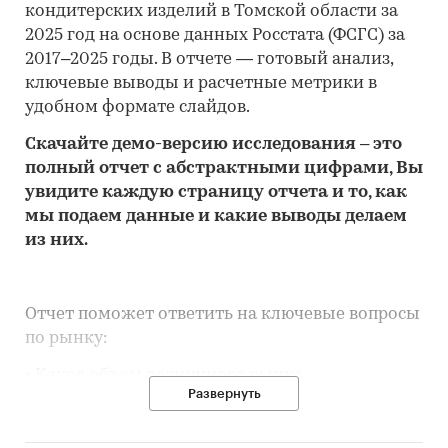
кондитерских изделий в Томской области за
2025 год на основе данных Росстата (ФСГС) за
2017–2025 годы. В отчете — готовый анализ,
ключевые выводы и расчетные метрики в
удобном формате слайдов.
Скачайте
демо
-версию
исследования
– это
полный отчет с абстрактными цифрами, Вы
увидите каждую стр
аницу отчета и то,
как
мы подаем данные и какие выводы делаем
из них.
Отчет поможет ответить на ключевые вопросы
по рынку:
• Каков объем розничного рынка
Развернуть
кондитерских изделий в Томской области,
много это или мало по сравнению с другими
регионами России?