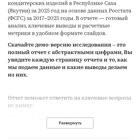
кондитерских изделий в Республике Саха
(Якутии) за 2025 год на основе данных Росстата
(ФСГС) за 2017–2025 годы. В отчете — готовый
анализ, ключевые выводы и расчетные
метрики в удобном формате слайдов.
Скачайте
демо
-версию
исследования
– это
полный отчет с абстрактными цифрами, Вы
увидите каждую стр
аницу отчета и то,
как
мы подаем данные и какие выводы делаем
из них.
Отчет поможет ответить на ключевые вопросы
по рынку:
• Каков объем розничного рынка
Развернуть
кондитерских изделий в Республике Саха
(Якутии), много это или мало по сравнению с
другими регионами России?