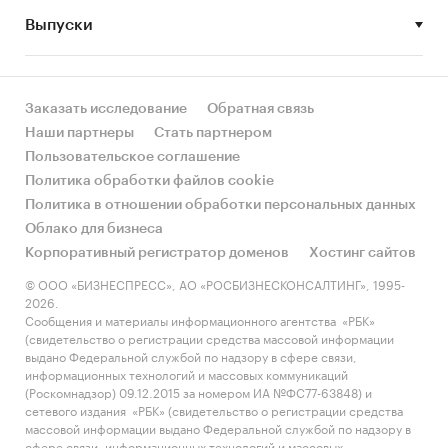
Выпуски
• Рынок растет или снижается? Если растет, то
за счет реального спроса или за счет
инфляции? Как соотносятся рост и падение с
динамикой других регионов?
Заказать исследование
Обратная связь
Наши партнеры
Стать партнером
• Какое место регион занимает в России и в
Пользовательское соглашение
своем федеральном округе по объему продаж
Политика обработки файлов cookie
и по продажам на душу населения?
Политика в отношении обработки персональных данных
Облако для бизнеса
• К какому сегменту можно отнести рынок по
Корпоративный регистратор доменов
Хостинг сайтов
размеру и темпом роста (малый/крупный, с
опережающей динамикой/с отстающей
© ООО «БИЗНЕСПРЕСС», АО «РОСБИЗНЕСКОНСАЛТИНГ», 1995-
2026.
динамикой) в стратегической перспективе и в
Сообщения и материалы информационного агентства «РБК»
текущей ситуации? Меняются ли позиции
(свидетельство о регистрации средства массовой информации
региона с течением времени?
выдано Федеральной службой по надзору в сфере связи,
информационных технологий и массовых коммуникаций
• Насколько рынок насыщен и какой у региона
(Роскомнадзор) 09.12.2015 за номером ИА №ФС77-63848) и
сетевого издания «РБК» (свидетельство о регистрации средства
потенциал роста, если сравнить его с
массовой информации выдано Федеральной службой по надзору в
регионами со схожими доходами, со схожей
сфере связи, информационных технологий и массовых