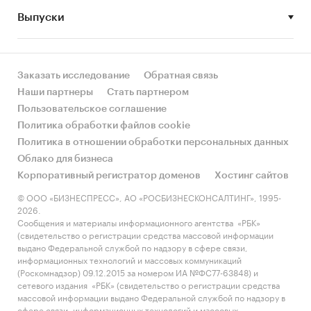
с другими регионами России?
Выпуски
• Рынок растет или снижается? Если растет, то
за счет реального спроса или за счет
инфляции? Как соотносятся рост и падение с
Заказать исследование
Обратная связь
динамикой других регионов?
Наши партнеры
Стать партнером
Пользовательское соглашение
• Какое место регион занимает в России и в
Политика обработки файлов cookie
своем федеральном округе по объему продаж
Политика в отношении обработки персональных данных
и по продажам на душу населения?
Облако для бизнеса
Корпоративный регистратор доменов
Хостинг сайтов
• К какому сегменту можно отнести рынок по
размеру и темпом роста (малый/крупный, с
© ООО «БИЗНЕСПРЕСС», АО «РОСБИЗНЕСКОНСАЛТИНГ», 1995-
2026.
опережающей динамикой/с отстающей
Сообщения и материалы информационного агентства «РБК»
динамикой) в стратегической перспективе и в
(свидетельство о регистрации средства массовой информации
текущей ситуации? Меняются ли позиции
выдано Федеральной службой по надзору в сфере связи,
информационных технологий и массовых коммуникаций
региона с течением времени?
(Роскомнадзор) 09.12.2015 за номером ИА №ФС77-63848) и
сетевого издания «РБК» (свидетельство о регистрации средства
• Насколько рынок насыщен и какой у региона
массовой информации выдано Федеральной службой по надзору в
потенциал роста, если сравнить его с
сфере связи, информационных технологий и массовых