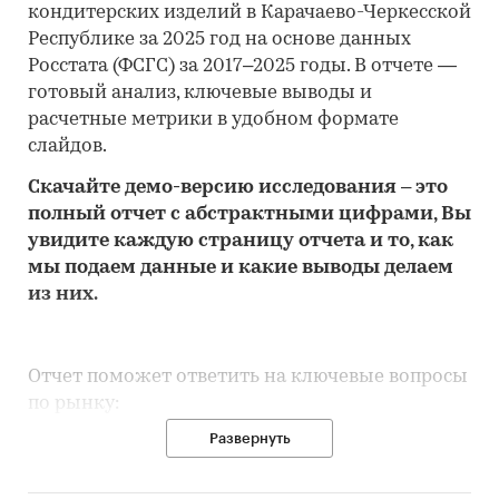
кондитерских изделий в Карачаево-Черкесской
Республике за 2025 год на основе данных
Росстата (ФСГС) за 2017–2025 годы. В отчете —
готовый анализ, ключевые выводы и
расчетные метрики в удобном формате
слайдов.
Скачайте
демо
-версию
исследования
– это
полный отчет с абстрактными цифрами, Вы
увидите каждую стр
аницу отчета и то,
как
мы подаем данные и какие выводы делаем
из них.
Отчет поможет ответить на ключевые вопросы
по рынку:
Развернуть
• Каков объем розничного рынка
кондитерских изделий в Карачаево-Черкесской
Республике, много это или мало по сравнению