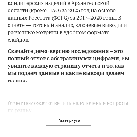
кондитерских изделий в Архангельской
области (кроме НАО) за 2025 год на основе
данных Росстата (ФСГС) за 2017–2025 годы. В
отчете — готовый анализ, ключевые выводы и
расчетные метрики в удобном формате
слайдов.
Скачайте
демо
-версию
исследования
– это
полный отчет с абстрактными цифрами, Вы
увидите каждую стр
аницу отчета и то,
как
мы подаем данные и какие выводы делаем
из них.
Отчет поможет ответить на ключевые вопросы
по рынку:
Развернуть
• Каков объем розничного рынка
кондитерских изделий в Архангельской
области (кроме НАО), много это или мало по