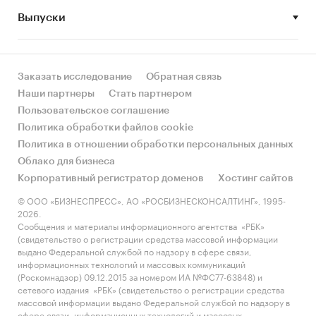
сравнению с другими регионами России?
Выпуски
• Рынок растет или снижается? Если растет, то
за счет реального спроса или за счет
инфляции? Как соотносятся рост и падение с
Заказать исследование
Обратная связь
динамикой других регионов?
Наши партнеры
Стать партнером
Пользовательское соглашение
• Какое место регион занимает в России и в
Политика обработки файлов cookie
своем федеральном округе по объему продаж
Политика в отношении обработки персональных данных
и по продажам на душу населения?
Облако для бизнеса
Корпоративный регистратор доменов
Хостинг сайтов
• К какому сегменту можно отнести рынок по
размеру и темпом роста (малый/крупный, с
© ООО «БИЗНЕСПРЕСС», АО «РОСБИЗНЕСКОНСАЛТИНГ», 1995-
2026.
опережающей динамикой/с отстающей
Сообщения и материалы информационного агентства «РБК»
динамикой) в стратегической перспективе и в
(свидетельство о регистрации средства массовой информации
текущей ситуации? Меняются ли позиции
выдано Федеральной службой по надзору в сфере связи,
информационных технологий и массовых коммуникаций
региона с течением времени?
(Роскомнадзор) 09.12.2015 за номером ИА №ФС77-63848) и
сетевого издания «РБК» (свидетельство о регистрации средства
• Насколько рынок насыщен и какой у региона
массовой информации выдано Федеральной службой по надзору в
потенциал роста, если сравнить его с
сфере связи, информационных технологий и массовых