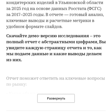
кондитерских изделий в Ульяновской области
за 2025 год на основе данных Росстата (ФСГС)
за 2017–2025 годы. В отчете — готовый анализ,
ключевые выводы и расчетные метрики в
удобном формате слайдов.
Скачайте
демо
-версию
исследования
– это
полный отчет с абстрактными цифрами, Вы
увидите каждую стр
аницу отчета и то,
как
мы подаем данные и какие выводы делаем
из них.
Отчет поможет ответить на ключевые вопросы
по рынку:
• Каков объем розничного рынка
Развернуть
кондитерских изделий в Ульяновской области,
много это или мало по сравнению с другими
регионами России?