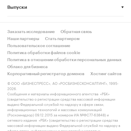
Выпуски
• Рынок растет или снижается? Если растет, то
за счет реального спроса или за счет
инфляции? Как соотносятся рост и падение с
динамикой других регионов?
Заказать исследование
Обратная связь
Наши партнеры
Стать партнером
• Какое место регион занимает в России и в
Пользовательское соглашение
своем федеральном округе по объему продаж
Политика обработки файлов cookie
и по продажам на душу населения?
Политика в отношении обработки персональных данных
Облако для бизнеса
• К какому сегменту можно отнести рынок по
Корпоративный регистратор доменов
Хостинг сайтов
размеру и темпом роста (малый/крупный, с
опережающей динамикой/с отстающей
© ООО «БИЗНЕСПРЕСС», АО «РОСБИЗНЕСКОНСАЛТИНГ», 1995-
2026.
динамикой) в стратегической перспективе и в
Сообщения и материалы информационного агентства «РБК»
текущей ситуации? Меняются ли позиции
(свидетельство о регистрации средства массовой информации
региона с течением времени?
выдано Федеральной службой по надзору в сфере связи,
информационных технологий и массовых коммуникаций
• Насколько рынок насыщен и какой у региона
(Роскомнадзор) 09.12.2015 за номером ИА №ФС77-63848) и
сетевого издания «РБК» (свидетельство о регистрации средства
потенциал роста, если сравнить его с
массовой информации выдано Федеральной службой по надзору в
регионами со схожими доходами, со схожей
сфере связи, информационных технологий и массовых