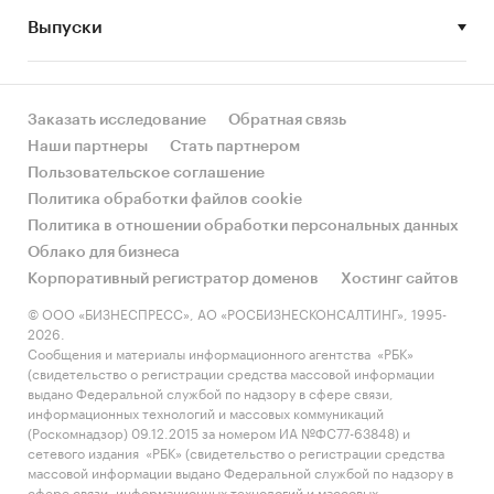
Выпуски
• Рынок растет или снижается? Если растет, то
за счет реального спроса или за счет
инфляции? Как соотносятся рост и падение с
динамикой других регионов?
Заказать исследование
Обратная связь
Наши партнеры
Стать партнером
• Какое место регион занимает в России и в
Пользовательское соглашение
своем федеральном округе по объему продаж
Политика обработки файлов cookie
и по продажам на душу населения?
Политика в отношении обработки персональных данных
Облако для бизнеса
• К какому сегменту можно отнести рынок по
Корпоративный регистратор доменов
Хостинг сайтов
размеру и темпом роста (малый/крупный, с
опережающей динамикой/с отстающей
© ООО «БИЗНЕСПРЕСС», АО «РОСБИЗНЕСКОНСАЛТИНГ», 1995-
2026.
динамикой) в стратегической перспективе и в
Сообщения и материалы информационного агентства «РБК»
текущей ситуации? Меняются ли позиции
(свидетельство о регистрации средства массовой информации
региона с течением времени?
выдано Федеральной службой по надзору в сфере связи,
информационных технологий и массовых коммуникаций
• Насколько рынок насыщен и какой у региона
(Роскомнадзор) 09.12.2015 за номером ИА №ФС77-63848) и
сетевого издания «РБК» (свидетельство о регистрации средства
потенциал роста, если сравнить его с
массовой информации выдано Федеральной службой по надзору в
регионами со схожими доходами, со схожей
сфере связи, информационных технологий и массовых