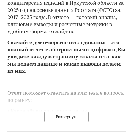
кондитерских изделий в Иркутской области за
2025 год на основе данных Росстата (ФСГС) за
2017–2025 годы. В отчете — готовый анализ,
ключевые выводы и расчетные метрики в
удобном формате слайдов.
Скачайте
демо
-версию
исследования
– это
полный отчет с абстрактными цифрами, Вы
увидите каждую стр
аницу отчета и то,
как
мы подаем данные и какие выводы делаем
из них.
Отчет поможет ответить на ключевые вопросы
по рынку:
• Каков объем розничного рынка
Развернуть
кондитерских изделий в Иркутской области,
много это или мало по сравнению с другими
регионами России?