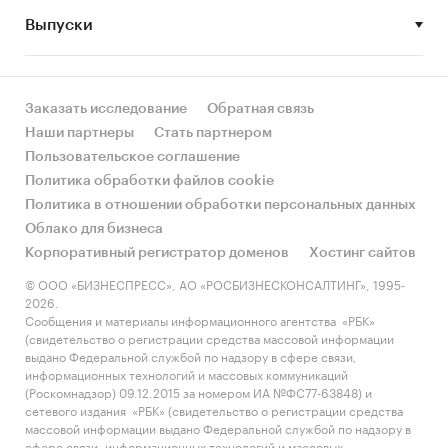
• Рынок растет или снижается? Если растет, то
Выпуски
за счет реального спроса или за счет
инфляции? Как соотносятся рост и падение с
динамикой других регионов?
Заказать исследование
Обратная связь
• Какое место регион занимает в России и в
Наши партнеры
Стать партнером
своем федеральном округе по объему продаж
Пользовательское соглашение
и по продажам на душу населения?
Политика обработки файлов cookie
Политика в отношении обработки персональных данных
• К какому сегменту можно отнести рынок по
Облако для бизнеса
размеру и темпом роста (малый/крупный, с
Корпоративный регистратор доменов
Хостинг сайтов
опережающей динамикой/с отстающей
динамикой) в стратегической перспективе и в
© ООО «БИЗНЕСПРЕСС», АО «РОСБИЗНЕСКОНСАЛТИНГ», 1995-
2026.
текущей ситуации? Меняются ли позиции
Сообщения и материалы информационного агентства «РБК»
региона с течением времени?
(свидетельство о регистрации средства массовой информации
выдано Федеральной службой по надзору в сфере связи,
• Насколько рынок насыщен и какой у региона
информационных технологий и массовых коммуникаций
потенциал роста, если сравнить его с
(Роскомнадзор) 09.12.2015 за номером ИА №ФС77-63848) и
сетевого издания «РБК» (свидетельство о регистрации средства
регионами со схожими доходами, со схожей
массовой информации выдано Федеральной службой по надзору в
долей расходов на компьютеры и с соседними
сфере связи, информационных технологий и массовых