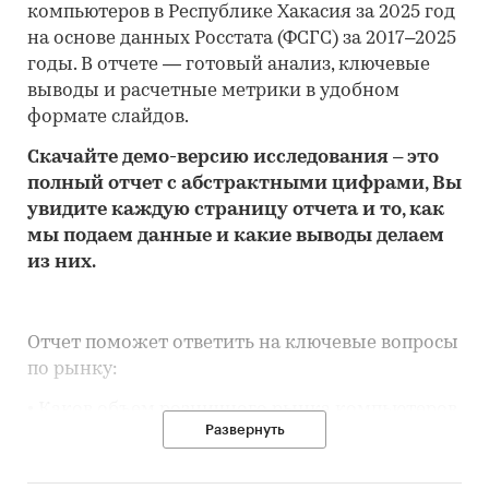
компьютеров в Республике Хакасия за 2025 год
на основе данных Росстата (ФСГС) за 2017–2025
годы. В отчете — готовый анализ, ключевые
выводы и расчетные метрики в удобном
формате слайдов.
Скачайте
демо
-версию
исследования
– это
полный отчет с абстрактными цифрами, Вы
увидите каждую стр
аницу отчета и то,
как
мы подаем данные и какие выводы делаем
из них.
Отчет поможет ответить на ключевые вопросы
по рынку:
• Каков объем розничного рынка компьютеров
Развернуть
в Республике Хакасия, много это или мало по
сравнению с другими регионами России?