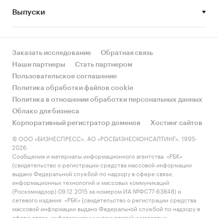
• Рынок растет или снижается? Если растет, то
Выпуски
за счет реального спроса или за счет
инфляции? Как соотносятся рост и падение с
динамикой других регионов?
Заказать исследование
Обратная связь
• Какое место регион занимает в России и в
Наши партнеры
Стать партнером
своем федеральном округе по объему продаж
Пользовательское соглашение
и по продажам на душу населения?
Политика обработки файлов cookie
Политика в отношении обработки персональных данных
• К какому сегменту можно отнести рынок по
Облако для бизнеса
размеру и темпом роста (малый/крупный, с
Корпоративный регистратор доменов
Хостинг сайтов
опережающей динамикой/с отстающей
динамикой) в стратегической перспективе и в
© ООО «БИЗНЕСПРЕСС», АО «РОСБИЗНЕСКОНСАЛТИНГ», 1995-
2026.
текущей ситуации? Меняются ли позиции
Сообщения и материалы информационного агентства «РБК»
региона с течением времени?
(свидетельство о регистрации средства массовой информации
выдано Федеральной службой по надзору в сфере связи,
• Насколько рынок насыщен и какой у региона
информационных технологий и массовых коммуникаций
потенциал роста, если сравнить его с
(Роскомнадзор) 09.12.2015 за номером ИА №ФС77-63848) и
сетевого издания «РБК» (свидетельство о регистрации средства
регионами со схожими доходами, со схожей
массовой информации выдано Федеральной службой по надзору в
долей расходов на компьютеры и с соседними
сфере связи, информационных технологий и массовых