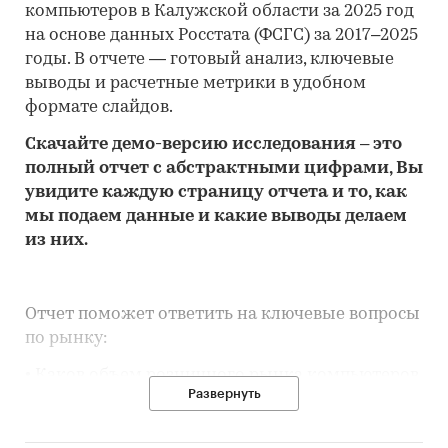
компьютеров в Калужской области за 2025 год
на основе данных Росстата (ФСГС) за 2017–2025
годы. В отчете — готовый анализ, ключевые
выводы и расчетные метрики в удобном
формате слайдов.
Скачайте
демо
-версию
исследования
– это
полный отчет с абстрактными цифрами, Вы
увидите каждую стр
аницу отчета и то,
как
мы подаем данные и какие выводы делаем
из них.
Отчет поможет ответить на ключевые вопросы
по рынку:
• Каков объем розничного рынка компьютеров
Развернуть
в Калужской области, много это или мало по
сравнению с другими регионами России?