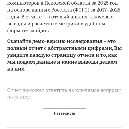
компьютеров в Псковской области за 2025 год
на основе данных Росстата (ФСГС) за 2017–2025
годы. В отчете — готовый анализ, ключевые
выводы и расчетные метрики в удобном
формате слайдов.
Скачайте
демо
-версию
исследования
– это
полный отчет с абстрактными цифрами, Вы
увидите каждую стр
аницу отчета и то,
как
мы подаем данные и какие выводы делаем
из них.
Отчет поможет ответить на ключевые вопросы
по рынку:
• Каков объем розничного рынка компьютеров
Развернуть
в Псковской области, много это или мало по
сравнению с другими регионами России?