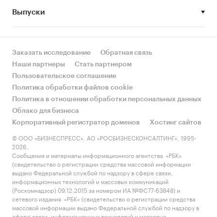
• Рынок растет или снижается? Если растет, то
Выпуски
за счет реального спроса или за счет
инфляции? Как соотносятся рост и падение с
динамикой других регионов?
Заказать исследование
Обратная связь
• Какое место регион занимает в России и в
Наши партнеры
Стать партнером
своем федеральном округе по объему продаж
Пользовательское соглашение
и по продажам на душу населения?
Политика обработки файлов cookie
Политика в отношении обработки персональных данных
• К какому сегменту можно отнести рынок по
Облако для бизнеса
размеру и темпом роста (малый/крупный, с
Корпоративный регистратор доменов
Хостинг сайтов
опережающей динамикой/с отстающей
динамикой) в стратегической перспективе и в
© ООО «БИЗНЕСПРЕСС», АО «РОСБИЗНЕСКОНСАЛТИНГ», 1995-
2026.
текущей ситуации? Меняются ли позиции
Сообщения и материалы информационного агентства «РБК»
региона с течением времени?
(свидетельство о регистрации средства массовой информации
выдано Федеральной службой по надзору в сфере связи,
• Насколько рынок насыщен и какой у региона
информационных технологий и массовых коммуникаций
потенциал роста, если сравнить его с
(Роскомнадзор) 09.12.2015 за номером ИА №ФС77-63848) и
сетевого издания «РБК» (свидетельство о регистрации средства
регионами со схожими доходами, со схожей
массовой информации выдано Федеральной службой по надзору в
долей расходов на компьютеры и с соседними
сфере связи, информационных технологий и массовых