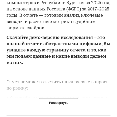
компьютеров в Республике Бурятия за 2025 год
на основе данных Росстата (ФСГС) за 2017–2025
годы. В отчете — готовый анализ, ключевые
выводы и расчетные метрики в удобном
формате слайдов.
Скачайте
демо
-версию
исследования
– это
полный отчет с абстрактными цифрами, Вы
увидите каждую стр
аницу отчета и то,
как
мы подаем данные и какие выводы делаем
из них.
Отчет поможет ответить на ключевые вопросы
по рынку:
• Каков объем розничного рынка компьютеров
Развернуть
в Республике Бурятия, много это или мало по
сравнению с другими регионами России?