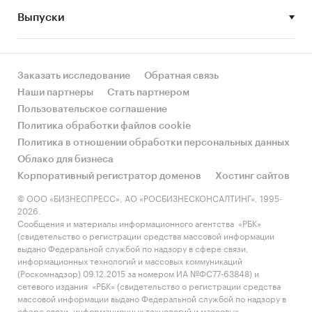
• Рынок растет или снижается? Если растет, то
Выпуски
за счет реального спроса или за счет
инфляции? Как соотносятся рост и падение с
динамикой других регионов?
Заказать исследование
Обратная связь
• Какое место регион занимает в России и в
Наши партнеры
Стать партнером
своем федеральном округе по объему продаж
Пользовательское соглашение
и по продажам на душу населения?
Политика обработки файлов cookie
Политика в отношении обработки персональных данных
• К какому сегменту можно отнести рынок по
Облако для бизнеса
размеру и темпом роста (малый/крупный, с
Корпоративный регистратор доменов
Хостинг сайтов
опережающей динамикой/с отстающей
динамикой) в стратегической перспективе и в
© ООО «БИЗНЕСПРЕСС», АО «РОСБИЗНЕСКОНСАЛТИНГ», 1995-
2026.
текущей ситуации? Меняются ли позиции
Сообщения и материалы информационного агентства «РБК»
региона с течением времени?
(свидетельство о регистрации средства массовой информации
выдано Федеральной службой по надзору в сфере связи,
• Насколько рынок насыщен и какой у региона
информационных технологий и массовых коммуникаций
потенциал роста, если сравнить его с
(Роскомнадзор) 09.12.2015 за номером ИА №ФС77-63848) и
сетевого издания «РБК» (свидетельство о регистрации средства
регионами со схожими доходами, со схожей
массовой информации выдано Федеральной службой по надзору в
долей расходов на компьютеры и с соседними
сфере связи, информационных технологий и массовых