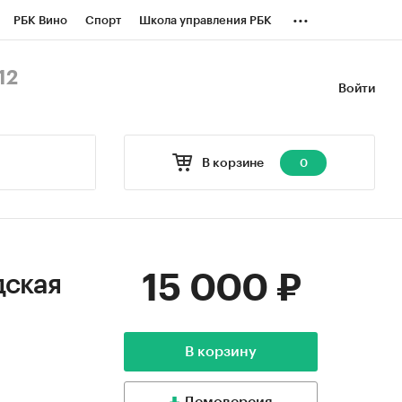
...
РБК Вино
Спорт
Школа управления РБК
БК Бизнес-среда
Дискуссионный клуб
12
Войти
оверка контрагентов
Политика
В корзине
0
15 000 ₽
дская
В корзину