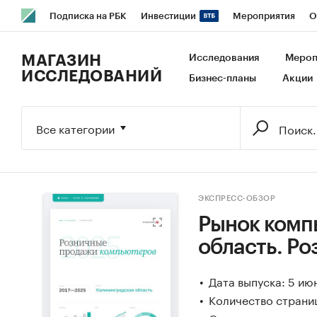
Подписка на РБК
Инвестиции
Мероприятия
О
РБК Образование
РБК Курсы
РБК Life
Тренды
В
МАГАЗИН
Исследования
Мероп
ИССЛЕДОВАНИЙ
Бизнес-планы
Акции
Исследования
Кредитные рейтинги
Франшизы
Га
Экономика
Бизнес
Технологии и медиа
Финансы
Все категории
ЭКСПРЕСС-ОБЗОР
Рынок комп
область. Р
Дата выпуска: 5 ию
Количество страниц