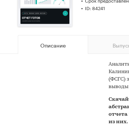
Срок предоставлени
ID: 84241
Описание
Выпус
Аналит
Калинин
(ФСГС) 
выводы 
Скача
абстра
отчета 
из них.