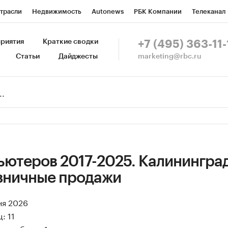
трасли
Недвижимость
Autonews
РБК Компании
Телеканал
изионеры
Национальные проекты
Город
Стиль
Крипто
Р
риятия
Краткие сводки
+7 (495) 363-11-
marketing@rbc.ru
Статьи
Дайджесты
зета
Спецпроекты СПб
Конференции СПб
Спецпроекты
Пр
Рынок наличной валюты
ьютеров 2017-2025. Калинингра
озничные продажи
ня 2026
: 11