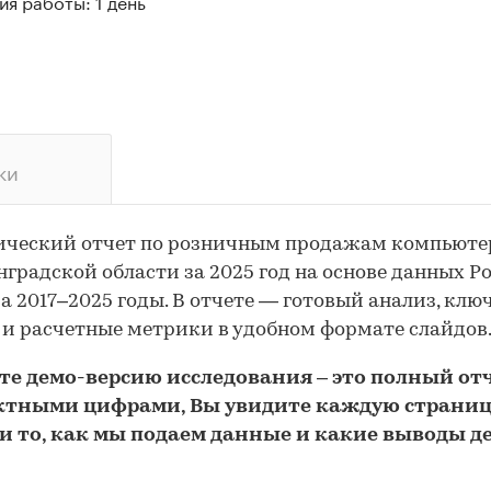
я работы: 1 день
ки
ический отчет по розничным продажам компьюте
градской области за 2025 год на основе данных Р
за 2017–2025 годы. В отчете — готовый анализ, клю
и расчетные метрики в удобном формате слайдов
йте
демо
-версию
исследования
– это полный отч
ктными цифрами, Вы увидите каждую стр
аниц
и то,
как мы подаем данные и какие выводы д