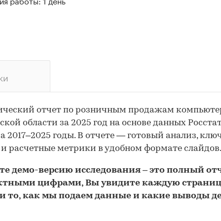
я работы: 1 день
ки
ический отчет по розничным продажам компьюте
ской области за 2025 год на основе данных Росста
за 2017–2025 годы. В отчете — готовый анализ, клю
и расчетные метрики в удобном формате слайдов
йте
демо
-версию
исследования
– это полный отч
ктными цифрами, Вы увидите каждую стр
аниц
и то,
как мы подаем данные и какие выводы д