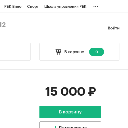
...
РБК Вино
Спорт
Школа управления РБК
БК Бизнес-среда
Дискуссионный клуб
12
Войти
оверка контрагентов
Политика
В корзине
0
15 000 ₽
В корзину