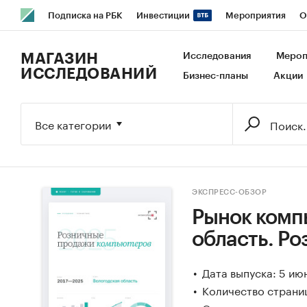
Подписка на РБК
Инвестиции
Мероприятия
О
РБК Образование
РБК Курсы
РБК Life
Тренды
В
МАГАЗИН
Исследования
Мероп
ИССЛЕДОВАНИЙ
Бизнес-планы
Акции
Исследования
Кредитные рейтинги
Франшизы
Га
Экономика
Бизнес
Технологии и медиа
Финансы
Все категории
ЭКСПРЕСС-ОБЗОР
Рынок комп
область. Р
Дата выпуска: 5 ию
Количество страниц