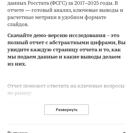
данных Росстата (ФСГС) за 2017–2025 годы. В
отчете — готовый анализ, ключевые выводы и
расчетные метрики в удобном формате
слайдов.
Скачайте
демо
-версию
исследования
– это
полный отчет с абстрактными цифрами, Вы
увидите каждую стр
аницу отчета и то,
как
мы подаем данные и какие выводы делаем
из них.
Отчет поможет ответить на ключевые вопросы
по рынку:
• Каков объем розничного рынка компьютеров
Развернуть
в Москве, много это или мало по сравнению с
другими регионами России?
• Рынок растет или снижается? Если растет, то