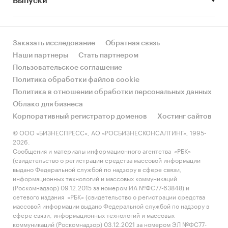
Выпуски
за счет реального спроса или за счет
инфляции? Как соотносятся рост и падение с
динамикой других регионов?
Заказать исследование
Обратная связь
• Какое место регион занимает в России и в
Наши партнеры
Стать партнером
своем федеральном округе по объему продаж
Пользовательское соглашение
и по продажам на душу населения?
Политика обработки файлов cookie
Политика в отношении обработки персональных данных
• К какому сегменту можно отнести рынок по
Облако для бизнеса
размеру и темпом роста (малый/крупный, с
Корпоративный регистратор доменов
Хостинг сайтов
опережающей динамикой/с отстающей
динамикой) в стратегической перспективе и в
© ООО «БИЗНЕСПРЕСС», АО «РОСБИЗНЕСКОНСАЛТИНГ», 1995-
2026.
текущей ситуации? Меняются ли позиции
Сообщения и материалы информационного агентства «РБК»
региона с течением времени?
(свидетельство о регистрации средства массовой информации
выдано Федеральной службой по надзору в сфере связи,
• Насколько рынок насыщен и какой у региона
информационных технологий и массовых коммуникаций
потенциал роста, если сравнить его с
(Роскомнадзор) 09.12.2015 за номером ИА №ФС77-63848) и
сетевого издания «РБК» (свидетельство о регистрации средства
регионами со схожими доходами, со схожей
массовой информации выдано Федеральной службой по надзору в
долей расходов на компьютеры и с соседними
сфере связи, информационных технологий и массовых
регионами?
коммуникаций (Роскомнадзор) 03.12.2021 за номером ЭЛ №ФС77-