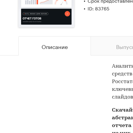
Срок предоставлени
ID: 83765
Описание
Выпус
Аналит
средств
Росстат
ключевы
слайдов
Скача
абстра
отчета 