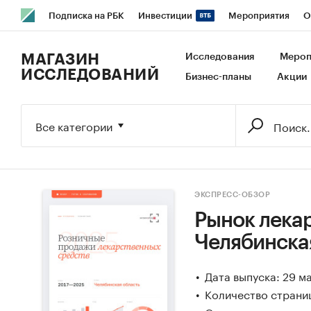
Подписка на РБК
Инвестиции
Мероприятия
О
РБК Образование
РБК Курсы
РБК Life
Тренды
В
МАГАЗИН
Исследования
Мероп
ИССЛЕДОВАНИЙ
Бизнес-планы
Акции
Исследования
Кредитные рейтинги
Франшизы
Га
Экономика
Бизнес
Технологии и медиа
Финансы
Все категории
ЭКСПРЕСС-ОБЗОР
Рынок лекар
Челябинска
Дата выпуска: 29 м
Количество страниц