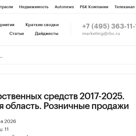
трасли
Недвижимость
Autonews
РБК Компании
Телеканал
изионеры
Национальные проекты
Город
Стиль
Крипто
Р
риятия
Краткие сводки
+7 (495) 363-11-
marketing@rbc.ru
Статьи
Дайджесты
зета
Спецпроекты СПб
Конференции СПб
Спецпроекты
Пр
Рынок наличной валюты
ственных средств 2017-2025.
я область. Розничные продажи
ая 2026
: 11