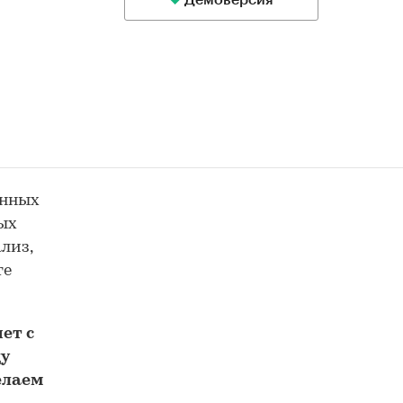
Демоверсия
енных
ных
лиз,
те
ет с
у
елаем