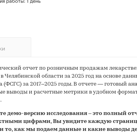
я работы: 1 день
ки
ический отчет по розничным продажам лекарств
 в Челябинской области за 2025 год на основе дан
а (ФСГС) за 2017–2025 годы. В отчете — готовый ана
е выводы и расчетные метрики в удобном форма
.
йте
демо
-версию
исследования
– это полный отч
ктными цифрами, Вы увидите каждую стр
аниц
и то,
как мы подаем данные и какие выводы д