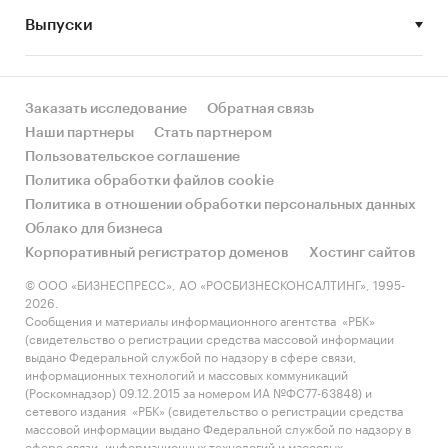
Выпуски
• Рынок растет или снижается? Если растет, то
за счет реального спроса или за счет
инфляции? Как соотносятся рост и падение с
динамикой других регионов?
Заказать исследование
Обратная связь
Наши партнеры
Стать партнером
• Какое место регион занимает в России и в
Пользовательское соглашение
своем федеральном округе по объему продаж
Политика обработки файлов cookie
и по продажам на душу населения?
Политика в отношении обработки персональных данных
Облако для бизнеса
• К какому сегменту можно отнести рынок по
Корпоративный регистратор доменов
Хостинг сайтов
размеру и темпом роста (малый/крупный, с
опережающей динамикой/с отстающей
© ООО «БИЗНЕСПРЕСС», АО «РОСБИЗНЕСКОНСАЛТИНГ», 1995-
2026.
динамикой) в стратегической перспективе и в
Сообщения и материалы информационного агентства «РБК»
текущей ситуации? Меняются ли позиции
(свидетельство о регистрации средства массовой информации
региона с течением времени?
выдано Федеральной службой по надзору в сфере связи,
информационных технологий и массовых коммуникаций
• Насколько рынок насыщен и какой у региона
(Роскомнадзор) 09.12.2015 за номером ИА №ФС77-63848) и
сетевого издания «РБК» (свидетельство о регистрации средства
потенциал роста, если сравнить его с
массовой информации выдано Федеральной службой по надзору в
регионами со схожими доходами, со схожей
сфере связи, информационных технологий и массовых