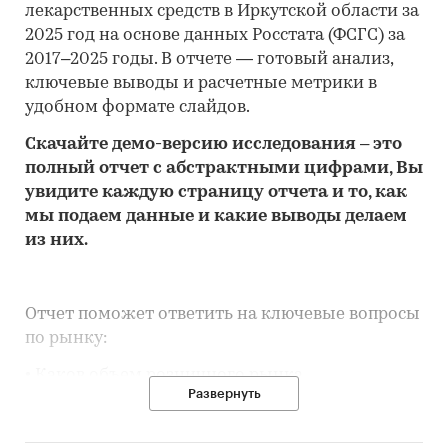
лекарственных средств в Иркутской области за
2025 год на основе данных Росстата (ФСГС) за
2017–2025 годы. В отчете — готовый анализ,
ключевые выводы и расчетные метрики в
удобном формате слайдов.
Скачайте
демо
-версию
исследования
– это
полный отчет с абстрактными цифрами, Вы
увидите каждую стр
аницу отчета и то,
как
мы подаем данные и какие выводы делаем
из них.
Отчет поможет ответить на ключевые вопросы
по рынку:
• Каков объем розничного рынка
Развернуть
лекарственных средств в Иркутской области,
много это или мало по сравнению с другими
регионами России?