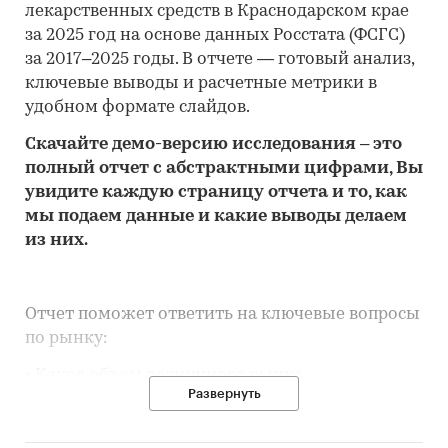
лекарственных средств в Краснодарском крае
за 2025 год на основе данных Росстата (ФСГС)
за 2017–2025 годы. В отчете — готовый анализ,
ключевые выводы и расчетные метрики в
удобном формате слайдов.
Скачайте
демо
-версию
исследования
– это
полный отчет с абстрактными цифрами, Вы
увидите каждую стр
аницу отчета и то,
как
мы подаем данные и какие выводы делаем
из них.
Отчет поможет ответить на ключевые вопросы
по рынку:
• Каков объем розничного рынка
Развернуть
лекарственных средств в Краснодарском крае,
много это или мало по сравнению с другими
регионами России?