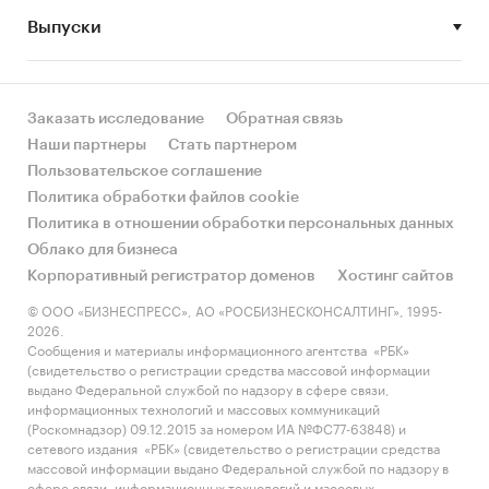
Выпуски
• Рынок растет или снижается? Если растет, то
за счет реального спроса или за счет
инфляции? Как соотносятся рост и падение с
динамикой других регионов?
Заказать исследование
Обратная связь
Наши партнеры
Стать партнером
• Какое место регион занимает в России и в
Пользовательское соглашение
своем федеральном округе по объему продаж
Политика обработки файлов cookie
и по продажам на душу населения?
Политика в отношении обработки персональных данных
Облако для бизнеса
• К какому сегменту можно отнести рынок по
Корпоративный регистратор доменов
Хостинг сайтов
размеру и темпом роста (малый/крупный, с
опережающей динамикой/с отстающей
© ООО «БИЗНЕСПРЕСС», АО «РОСБИЗНЕСКОНСАЛТИНГ», 1995-
2026.
динамикой) в стратегической перспективе и в
Сообщения и материалы информационного агентства «РБК»
текущей ситуации? Меняются ли позиции
(свидетельство о регистрации средства массовой информации
региона с течением времени?
выдано Федеральной службой по надзору в сфере связи,
информационных технологий и массовых коммуникаций
• Насколько рынок насыщен и какой у региона
(Роскомнадзор) 09.12.2015 за номером ИА №ФС77-63848) и
сетевого издания «РБК» (свидетельство о регистрации средства
потенциал роста, если сравнить его с
массовой информации выдано Федеральной службой по надзору в
регионами со схожими доходами, со схожей
сфере связи, информационных технологий и массовых