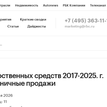
трасли
Недвижимость
Autonews
РБК Компании
Телеканал
изионеры
Национальные проекты
Город
Стиль
Крипто
Р
риятия
Краткие сводки
+7 (495) 363-11-
marketing@rbc.ru
Статьи
Дайджесты
зета
Спецпроекты СПб
Конференции СПб
Спецпроекты
Пр
Рынок наличной валюты
ственных средств 2017-2025. г.
зничные продажи
ая 2026
: 11