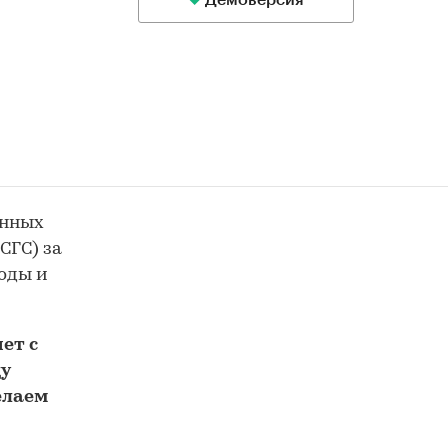
Демоверсия
енных
СГС) за
воды и
ет с
у
елаем