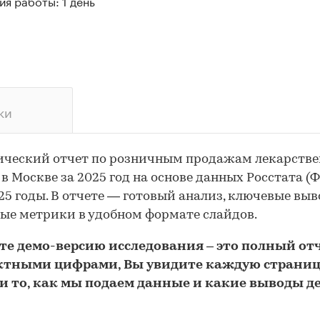
я работы: 1 день
ки
ический отчет по розничным продажам лекарств
 в Москве за 2025 год на основе данных Росстата (Ф
25 годы. В отчете — готовый анализ, ключевые вы
ые метрики в удобном формате слайдов.
йте
демо
-версию
исследования
– это полный отч
ктными цифрами, Вы увидите каждую стр
аниц
и то,
как мы подаем данные и какие выводы д