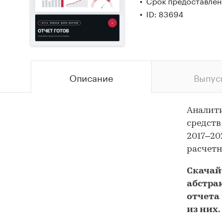
Срок предоставлени
ID: 83694
Описание
Выпус
Аналит
средств
2017–20
расчетн
Скача
абстра
отчета 
из них.