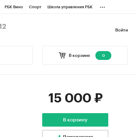
...
РБК Вино
Спорт
Школа управления РБК
БК Бизнес-среда
Дискуссионный клуб
12
Войти
оверка контрагентов
Политика
В корзине
0
15 000 ₽
В корзину