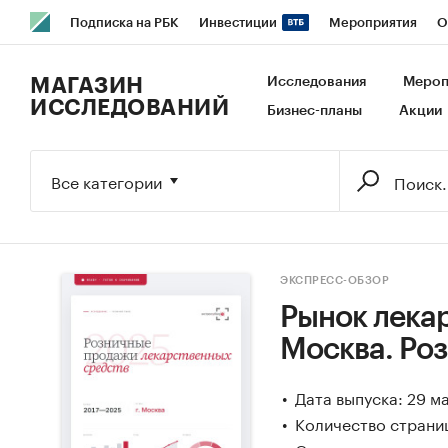
Подписка на РБК
Инвестиции
Мероприятия
О
РБК Образование
РБК Курсы
РБК Life
Тренды
В
МАГАЗИН
Исследования
Мероп
ИССЛЕДОВАНИЙ
Бизнес-планы
Акции
Исследования
Кредитные рейтинги
Франшизы
Га
Экономика
Бизнес
Технологии и медиа
Финансы
Все категории
ЭКСПРЕСС-ОБЗОР
Рынок лекар
Москва. Ро
Дата выпуска: 29 м
Количество страниц