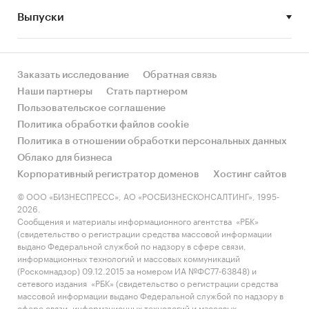
Выпуски
• Рынок растет или снижается? Если растет, то
за счет реального спроса или за счет
инфляции? Как соотносятся рост и падение с
динамикой других регионов?
Заказать исследование
Обратная связь
Наши партнеры
Стать партнером
• Какое место регион занимает в России и в
Пользовательское соглашение
своем федеральном округе по объему продаж
Политика обработки файлов cookie
и по продажам на душу населения?
Политика в отношении обработки персональных данных
Облако для бизнеса
• К какому сегменту можно отнести рынок по
Корпоративный регистратор доменов
Хостинг сайтов
размеру и темпом роста (малый/крупный, с
опережающей динамикой/с отстающей
© ООО «БИЗНЕСПРЕСС», АО «РОСБИЗНЕСКОНСАЛТИНГ», 1995-
2026.
динамикой) в стратегической перспективе и в
Сообщения и материалы информационного агентства «РБК»
текущей ситуации? Меняются ли позиции
(свидетельство о регистрации средства массовой информации
региона с течением времени?
выдано Федеральной службой по надзору в сфере связи,
информационных технологий и массовых коммуникаций
• Насколько рынок насыщен и какой у региона
(Роскомнадзор) 09.12.2015 за номером ИА №ФС77-63848) и
сетевого издания «РБК» (свидетельство о регистрации средства
потенциал роста, если сравнить его с
массовой информации выдано Федеральной службой по надзору в
регионами со схожими доходами, со схожей
сфере связи, информационных технологий и массовых