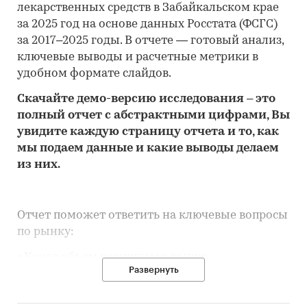
лекарственных средств в Забайкальском крае
за 2025 год на основе данных Росстата (ФСГС)
за 2017–2025 годы. В отчете — готовый анализ,
ключевые выводы и расчетные метрики в
удобном формате слайдов.
Скачайте
демо
-версию
исследования
– это
полный отчет с абстрактными цифрами, Вы
увидите каждую стр
аницу отчета и то,
как
мы подаем данные и какие выводы делаем
из них.
Отчет поможет ответить на ключевые вопросы
по рынку:
• Каков объем розничного рынка
Развернуть
лекарственных средств в Забайкальском крае,
много это или мало по сравнению с другими
регионами России?