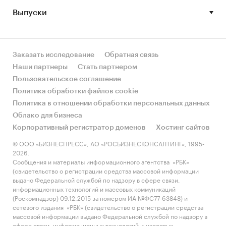
Выпуски
• Рынок растет или снижается? Если растет, то
за счет реального спроса или за счет
инфляции? Как соотносятся рост и падение с
динамикой других регионов?
Заказать исследование
Обратная связь
Наши партнеры
Стать партнером
• Какое место регион занимает в России и в
Пользовательское соглашение
своем федеральном округе по объему продаж
Политика обработки файлов cookie
и по продажам на душу населения?
Политика в отношении обработки персональных данных
Облако для бизнеса
• К какому сегменту можно отнести рынок по
Корпоративный регистратор доменов
Хостинг сайтов
размеру и темпом роста (малый/крупный, с
опережающей динамикой/с отстающей
© ООО «БИЗНЕСПРЕСС», АО «РОСБИЗНЕСКОНСАЛТИНГ», 1995-
2026.
динамикой) в стратегической перспективе и в
Сообщения и материалы информационного агентства «РБК»
текущей ситуации? Меняются ли позиции
(свидетельство о регистрации средства массовой информации
региона с течением времени?
выдано Федеральной службой по надзору в сфере связи,
информационных технологий и массовых коммуникаций
• Насколько рынок насыщен и какой у региона
(Роскомнадзор) 09.12.2015 за номером ИА №ФС77-63848) и
сетевого издания «РБК» (свидетельство о регистрации средства
потенциал роста, если сравнить его с
массовой информации выдано Федеральной службой по надзору в
регионами со схожими доходами, со схожей
сфере связи, информационных технологий и массовых