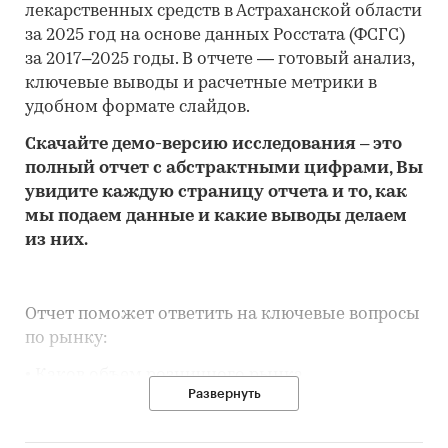
лекарственных средств в Астраханской области
за 2025 год на основе данных Росстата (ФСГС)
за 2017–2025 годы. В отчете — готовый анализ,
ключевые выводы и расчетные метрики в
удобном формате слайдов.
Скачайте
демо
-версию
исследования
– это
полный отчет с абстрактными цифрами, Вы
увидите каждую стр
аницу отчета и то,
как
мы подаем данные и какие выводы делаем
из них.
Отчет поможет ответить на ключевые вопросы
по рынку:
• Каков объем розничного рынка
Развернуть
лекарственных средств в Астраханской
области, много это или мало по сравнению с
другими регионами России?