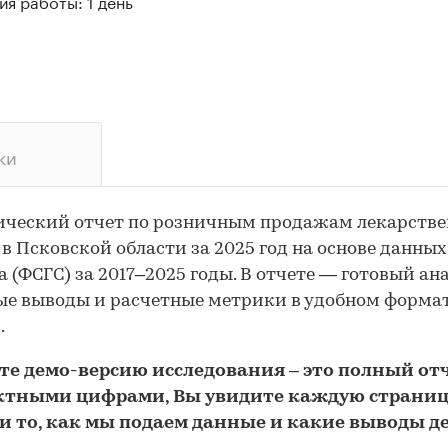
я работы: 1 день
ки
ический отчет по розничным продажам лекарств
 в Псковской области за 2025 год на основе данных
а (ФСГС) за 2017–2025 годы. В отчете — готовый ана
е выводы и расчетные метрики в удобном форма
.
йте
демо
-версию
исследования
– это полный отч
ктными цифрами, Вы увидите каждую стр
аниц
и то,
как мы подаем данные и какие выводы д