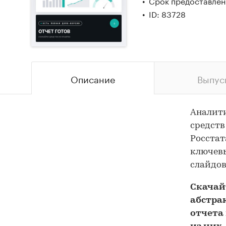
Срок предоставлени
ID: 83728
Описание
Выпус
Аналит
средств
Росстат
ключевы
слайдов
Скача
абстра
отчета 