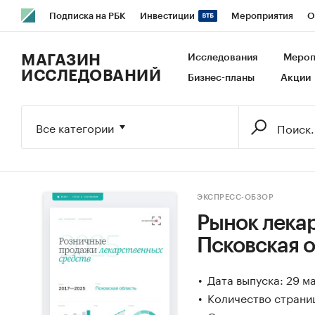
Подписка на РБК
Инвестиции
Мероприятия
О
РБК Образование
РБК Курсы
РБК Life
Тренды
В
МАГАЗИН
Исследования
Мероп
ИССЛЕДОВАНИЙ
Бизнес-планы
Акции
Исследования
Кредитные рейтинги
Франшизы
Га
Экономика
Бизнес
Технологии и медиа
Финансы
Все категории
ЭКСПРЕСС-ОБЗОР
Рынок лекар
Псковская 
Дата выпуска: 29 м
Количество страниц