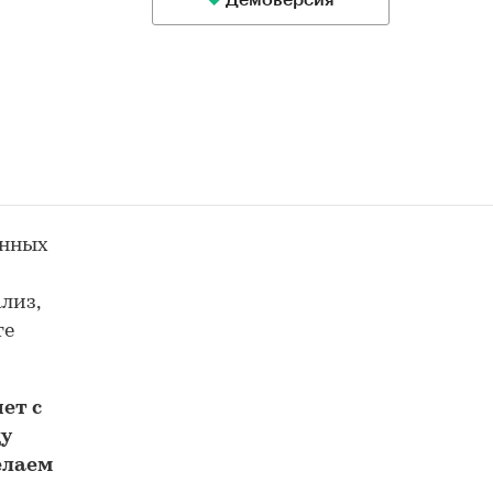
Демоверсия
енных
лиз,
те
ет с
у
елаем