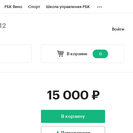
...
РБК Вино
Спорт
Школа управления РБК
БК Бизнес-среда
Дискуссионный клуб
12
Войти
оверка контрагентов
Политика
В корзине
0
15 000 ₽
В корзину