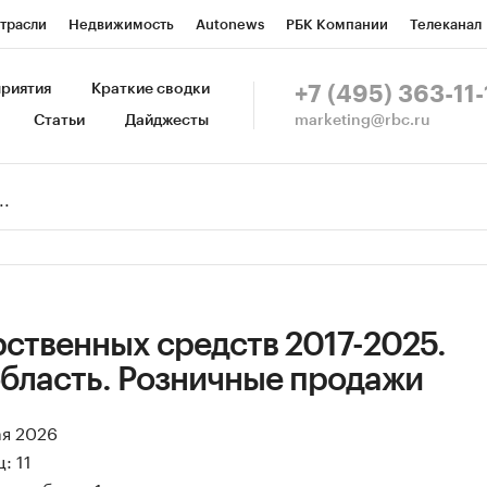
трасли
Недвижимость
Autonews
РБК Компании
Телеканал
изионеры
Национальные проекты
Город
Стиль
Крипто
Р
риятия
Краткие сводки
+7 (495) 363-11-
marketing@rbc.ru
Статьи
Дайджесты
зета
Спецпроекты СПб
Конференции СПб
Спецпроекты
Пр
Рынок наличной валюты
ственных средств 2017-2025.
область. Розничные продажи
ая 2026
: 11