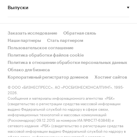
Выпуски
• Рынок растет или снижается? Если растет, то
за счет реального спроса или за счет
инфляции? Как соотносятся рост и падение с
динамикой других регионов?
Заказать исследование
Обратная связь
Наши партнеры
Стать партнером
• Какое место регион занимает в России и в
Пользовательское соглашение
своем федеральном округе по объему продаж
Политика обработки файлов cookie
и по продажам на душу населения?
Политика в отношении обработки персональных данных
Облако для бизнеса
• К какому сегменту можно отнести рынок по
Корпоративный регистратор доменов
Хостинг сайтов
размеру и темпом роста (малый/крупный, с
опережающей динамикой/с отстающей
© ООО «БИЗНЕСПРЕСС», АО «РОСБИЗНЕСКОНСАЛТИНГ», 1995-
2026.
динамикой) в стратегической перспективе и в
Сообщения и материалы информационного агентства «РБК»
текущей ситуации? Меняются ли позиции
(свидетельство о регистрации средства массовой информации
региона с течением времени?
выдано Федеральной службой по надзору в сфере связи,
информационных технологий и массовых коммуникаций
• Насколько рынок насыщен и какой у региона
(Роскомнадзор) 09.12.2015 за номером ИА №ФС77-63848) и
сетевого издания «РБК» (свидетельство о регистрации средства
потенциал роста, если сравнить его с
массовой информации выдано Федеральной службой по надзору в
регионами со схожими доходами, со схожей
сфере связи, информационных технологий и массовых