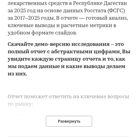
лекарственных средств в Республике Дагестан
за 2025 год на основе данных Росстата (ФСГС)
за 2017–2025 годы. В отчете — готовый анализ,
ключевые выводы и расчетные метрики в
удобном формате слайдов.
Скачайте
демо
-версию
исследования
– это
полный отчет с абстрактными цифрами, Вы
увидите каждую стр
аницу отчета и то,
как
мы подаем данные и какие выводы делаем
из них.
Отчет поможет ответить на ключевые вопросы
по рынку:
• Каков объем розничного рынка
Развернуть
лекарственных средств в Республике Дагестан,
много это или мало по сравнению с другими
регионами России?