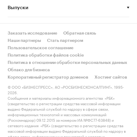
сравнению с другими регионами России?
Выпуски
• Рынок растет или снижается? Если растет, то
за счет реального спроса или за счет
инфляции? Как соотносятся рост и падение с
Заказать исследование
Обратная связь
динамикой других регионов?
Наши партнеры
Стать партнером
Пользовательское соглашение
• Какое место регион занимает в России и в
Политика обработки файлов cookie
своем федеральном округе по объему продаж
Политика в отношении обработки персональных данных
и по продажам на душу населения?
Облако для бизнеса
Корпоративный регистратор доменов
Хостинг сайтов
• К какому сегменту можно отнести рынок по
размеру и темпом роста (малый/крупный, с
© ООО «БИЗНЕСПРЕСС», АО «РОСБИЗНЕСКОНСАЛТИНГ», 1995-
2026.
опережающей динамикой/с отстающей
Сообщения и материалы информационного агентства «РБК»
динамикой) в стратегической перспективе и в
(свидетельство о регистрации средства массовой информации
текущей ситуации? Меняются ли позиции
выдано Федеральной службой по надзору в сфере связи,
информационных технологий и массовых коммуникаций
региона с течением времени?
(Роскомнадзор) 09.12.2015 за номером ИА №ФС77-63848) и
сетевого издания «РБК» (свидетельство о регистрации средства
• Насколько рынок насыщен и какой у региона
массовой информации выдано Федеральной службой по надзору в
потенциал роста, если сравнить его с
сфере связи, информационных технологий и массовых