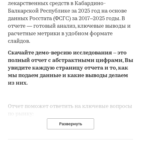
лекарственных средств в Кабардино-
Балкарской Республике за 2025 год на основе
данных Росстата (ФСГС) за 2017–2025 годы. В
отчете — готовый анализ, ключевые выводы и
расчетные метрики в удобном формате
слайдов.
Скачайте
демо
-версию
исследования
– это
полный отчет с абстрактными цифрами, Вы
увидите каждую стр
аницу отчета и то,
как
мы подаем данные и какие выводы делаем
из них.
Отчет поможет ответить на ключевые вопросы
по рынку:
Развернуть
• Каков объем розничного рынка
лекарственных средств в Кабардино-
Балкарской Республике, много это или мало по