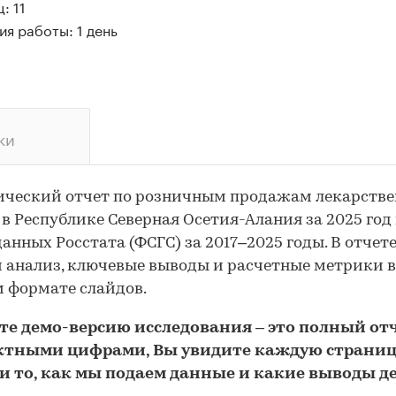
: 11
я работы: 1 день
ки
ический отчет по розничным продажам лекарств
 в Республике Северная Осетия-Алания за 2025 год
данных Росстата (ФСГС) за 2017–2025 годы. В отчет
 анализ, ключевые выводы и расчетные метрики в
 формате слайдов.
йте
демо
-версию
исследования
– это полный отч
ктными цифрами, Вы увидите каждую стр
аниц
и то,
как мы подаем данные и какие выводы д