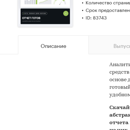
Количество страниц
Срок предоставлени
ID: 83743
Описание
Выпус
Аналит
средств
основе 
готовый
удобном
Скача
абстра
отчета 