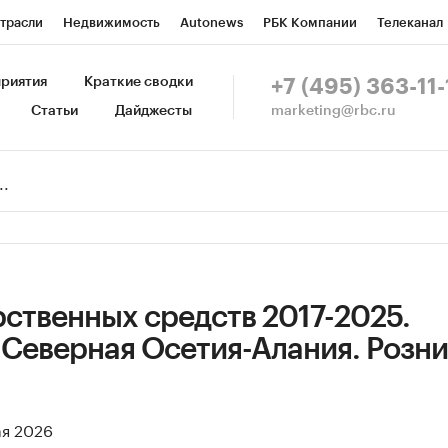
трасли
Недвижимость
Autonews
РБК Компании
Телеканал
изионеры
Национальные проекты
Город
Стиль
Крипто
Р
риятия
Краткие сводки
+7 (495) 363-11-
marketing@rbc.ru
Статьи
Дайджесты
зета
Спецпроекты СПб
Конференции СПб
Спецпроекты
Пр
Рынок наличной валюты
ственных средств 2017-2025.
 Северная Осетия-Алания. Розн
ая 2026