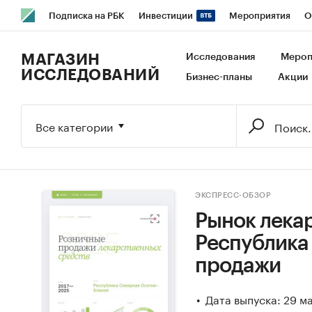
Подписка на РБК
Инвестиции
Мероприятия
О
РБК Образование
РБК Курсы
РБК Life
Тренды
В
МАГАЗИН
Исследования
Мероп
ИССЛЕДОВАНИЙ
Бизнес-планы
Акции
Исследования
Кредитные рейтинги
Франшизы
Га
Экономика
Бизнес
Технологии и медиа
Финансы
Все категории
ЭКСПРЕСС-ОБЗОР
Рынок лекар
Республика
продажи
Дата выпуска: 29 м