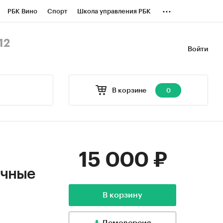
...
РБК Вино
Спорт
Школа управления РБК
БК Бизнес-среда
Дискуссионный клуб
12
Войти
оверка контрагентов
Политика
В корзине
0
15 000 ₽
ичные
В корзину