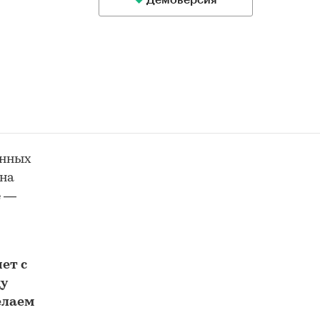
Демоверсия
енных
 на
е —
ет с
у
елаем