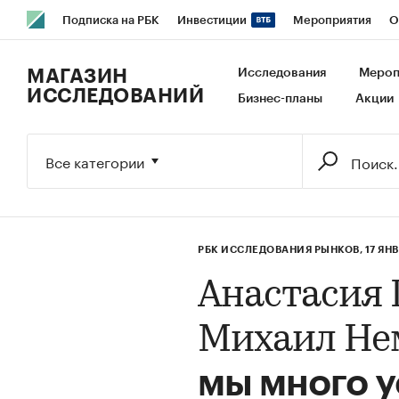
Подписка на РБК
Инвестиции
Мероприятия
О
РБК Образование
РБК Курсы
РБК Life
Тренды
В
МАГАЗИН
Исследования
Мероп
ИССЛЕДОВАНИЙ
Бизнес-планы
Акции
Исследования
Кредитные рейтинги
Франшизы
Га
Экономика
Бизнес
Технологии и медиа
Финансы
Все категории
РБК ИССЛЕДОВАНИЯ РЫНКОВ,
17 ЯН
Анастасия 
Михаил Не
мы много у