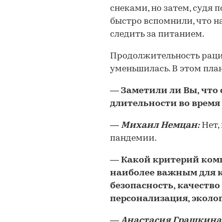
снеками, но затем, судя 
быстро вспомнили, что н
следить за питанием.
Продолжительность рацио
уменьшилась. В этом пла
―
Заметили ли Вы, что
длительности во время
―
Михаил Немцан:
Нет,
пандемии.
―
Какой критерий комп
наиболее важным для кл
безопасность, качество
персонализация, эколог
―
Анастасия Грашкина