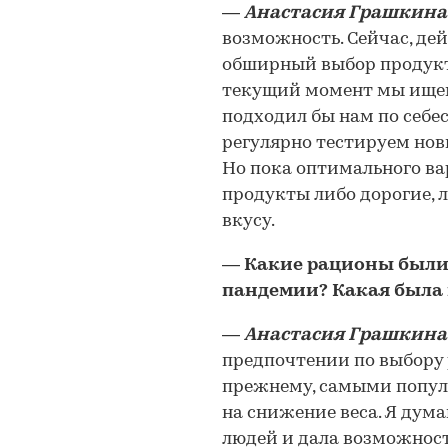
―
Анастасия Грашкина
возможность. Сейчас, де
обширный выбор продукт
текущий момент мы ищем
подходил бы нам по себе
регулярно тестируем нов
Но пока оптимального ва
продукты либо дорогие, 
вкусу.
―
Какие рационы были
пандемии? Какая была
―
Анастасия Грашкина
предпочтении по выбору 
прежнему, самыми попу
на снижение веса. Я дума
людей и дала возможност