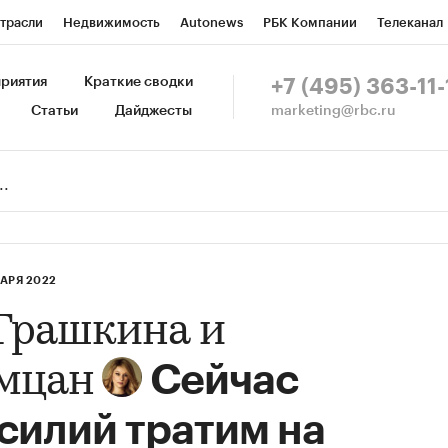
трасли
Недвижимость
Autonews
РБК Компании
Телеканал
изионеры
Национальные проекты
Город
Стиль
Крипто
Р
риятия
Краткие сводки
+7 (495) 363-11-
marketing@rbc.ru
Статьи
Дайджесты
зета
Спецпроекты СПб
Конференции СПб
Спецпроекты
Пр
Рынок наличной валюты
ВАРЯ 2022
Грашкина и
Сейчас
мцан
силий тратим на