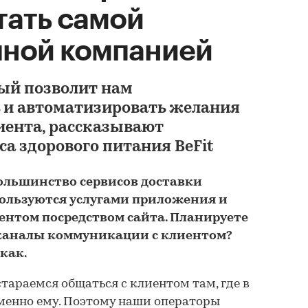
стать самой
чной компанией
рый позволит нам
Анализ рынка дост
готовой еды из каф
 и автоматизировать желания
ресторанов и стол
иента, рассказывают
России в 2021-2025 
са здорового питания BeFit
прогноз на 2026-20
BUSINESSTAT
ольшинство сервисов доставки
134 400 ₽
ользуются услугами приложения и
ентом посредством сайта. Планируете
 каналы коммуникации с клиентом?
 как.
тараемся общаться с клиентом там, где в
менно ему. Поэтому наши операторы