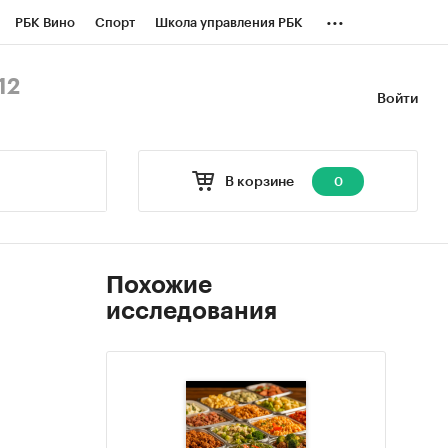
...
РБК Вино
Спорт
Школа управления РБК
БК Бизнес-среда
Дискуссионный клуб
12
Войти
оверка контрагентов
Политика
В корзине
0
Похожие
исследования