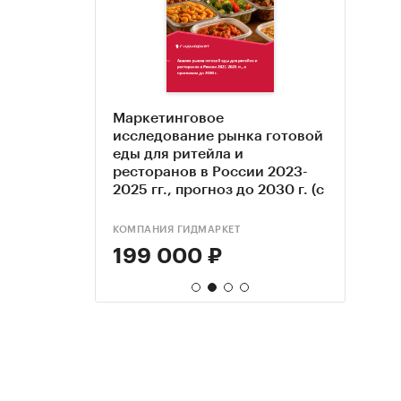
авки
Маркетинговое
Гото
Иссл
е,
исследование рынка готовой
стол
моби
овых в
еды для ритейла и
зака
гг,
ресторанов в России 2023-
onlin
30 гг
2025 гг., прогноз до 2030 г. (с
резу
обновлением)
поль
КОМПАНИЯ ГИДМАРКЕТ
ЭКЦ "
КОМПА
199 000 ₽
33 
170