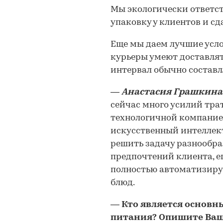
Мы экологически ответс
упаковку у клиентов и сд
Еще мы даем лучшие усло
курьеры умеют доставлять
интервал обычно составля
―
Анастасия Грашкина
сейчас много усилий трат
технологичной компанией
искусственный интеллек
решить задачу разнообра
предпочтений клиента, ег
полностью автоматизиру
блюд.
―
Кто является основ
питания? Опишите Ваш