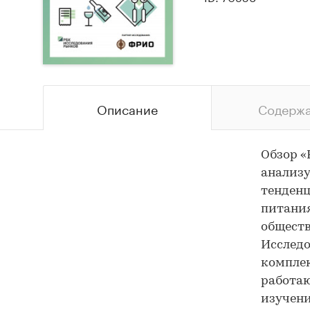
Описание
Содерж
Обзор «
анализу
тенденц
питания
обществ
Исследо
комплек
работаю
изучени