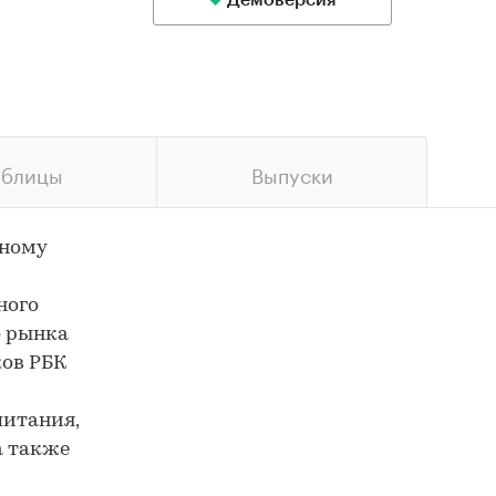
Демоверсия
аблицы
Выпуски
бному
ного
о рынка
ков РБК
питания,
а также