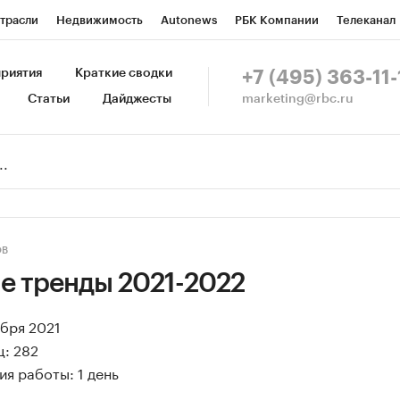
трасли
Недвижимость
Autonews
РБК Компании
Телеканал
изионеры
Национальные проекты
Город
Стиль
Крипто
Р
риятия
Краткие сводки
+7 (495) 363-11-
marketing@rbc.ru
Статьи
Дайджесты
зета
Спецпроекты СПб
Конференции СПб
Спецпроекты
Пр
Рынок наличной валюты
ОВ
е тренды 2021-2022
ября 2021
ц: 282
я работы: 1 день