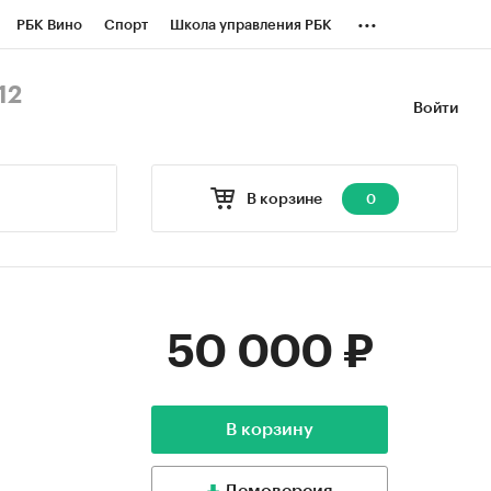
...
РБК Вино
Спорт
Школа управления РБК
БК Бизнес-среда
Дискуссионный клуб
12
Войти
оверка контрагентов
Политика
В корзине
0
50 000 ₽
В корзину