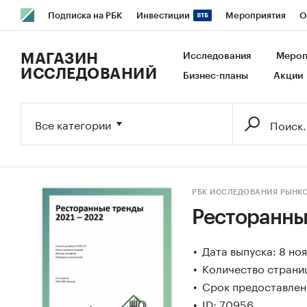
Подписка на РБК
Инвестиции
Мероприятия
О
РБК Образование
РБК Курсы
РБК Life
Тренды
В
МАГАЗИН
Исследования
Мероп
ИССЛЕДОВАНИЙ
Бизнес-планы
Акции
Исследования
Кредитные рейтинги
Франшизы
Га
Экономика
Бизнес
Технологии и медиа
Финансы
Все категории
РБК ИССЛЕДОВАНИЯ РЫНК
Ресторанны
Дата выпуска: 8 но
Количество страни
Срок предоставлени
ID: 70956