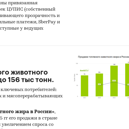
аны привязанная
лек ЦУПИС (собственный
чивающего прозрачность и
бильные платежи, SberPay и
оступные у ведущих
ого животного
о 156 тыс тонн.
 ключевых потребителей:
х и мясоперерабатывающих
тного жира в России»
,
25 гг его продажи в стране
н увеличением спроса со