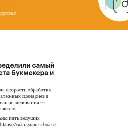
доровья
ределили самый
ета букмекера и
ла скорости обработки
латежных сценариев в
ель исследования —
ователя
аны пять ведущих
ps://rating.sportrbc.ru/.