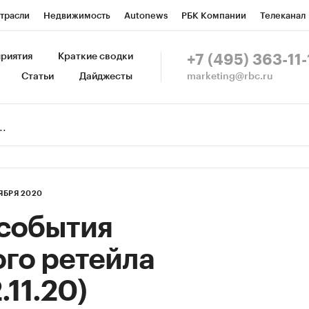
трасли
Недвижимость
Autonews
РБК Компании
Телеканал
изионеры
Национальные проекты
Город
Стиль
Крипто
Р
риятия
Краткие сводки
+7 (495) 363-11-
marketing@rbc.ru
Статьи
Дайджесты
зета
Спецпроекты СПб
Конференции СПб
Спецпроекты
Пр
Рынок наличной валюты
ЯБРЯ 2020
события
го ретейла
.11.20)