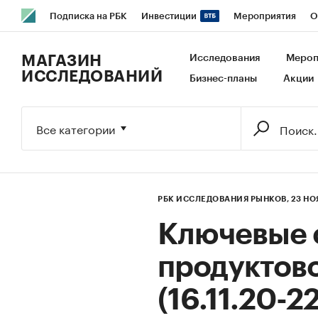
Подписка на РБК
Инвестиции
Мероприятия
О
РБК Образование
РБК Курсы
РБК Life
Тренды
В
МАГАЗИН
Исследования
Мероп
ИССЛЕДОВАНИЙ
Бизнес-планы
Акции
Исследования
Кредитные рейтинги
Франшизы
Га
Экономика
Бизнес
Технологии и медиа
Финансы
Все категории
РБК ИССЛЕДОВАНИЯ РЫНКОВ,
23 НО
Ключевые 
продуктово
(16.11.20-22