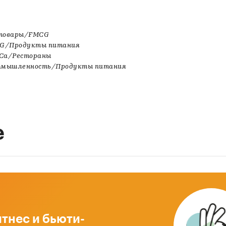
 товары/FMCG
CG/Продукты питания
eCa/Рестораны
омышленность/Продукты питания
е
тнес и бьюти-