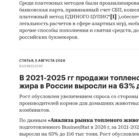
Среди платежных методов были проанализиров
банковская карта, привязанный счет СБП, коше
платежный метод ЕДИНОГО ЦУПИС*
[1]
),обеспе
легальность расчетов в сфере азартных игр), мо
прочие способы пополнения и снятия средств, д
российских букмекеров.
СТАТЬЯ, 5 АВГУСТА 2026
BUSINESSTAT
В 2021-2025 гг продажи топлен
жира в России выросли на 63% д
Рост обусловлен увеличением спроса со стороны
производителей кормов для домашних животны
комбинатов.
По данным
«Анализа рынка топленого живо
подготовленного BusinesStat в 2026 г, за 2021-20
выросли на 63% до 156 тыс тонн. Рост обусловле