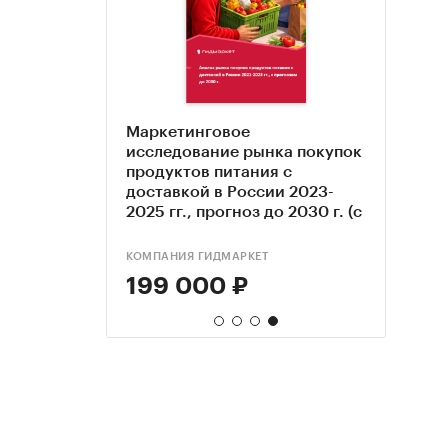
авки
ественного
Маркетинговое
е,
 2021-
а готовой
исследование рынка покупок
овых в
 2026-
продуктов питания с
гг,
 по
ии 2023-
доставкой в России 2023-
30 гг
 2030 г. (с
2025 гг., прогноз до 2030 г. (с
обновлением)
КОМПАНИЯ ГИДМАРКЕТ
199 000 ₽