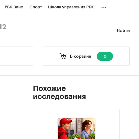
...
РБК Вино
Спорт
Школа управления РБК
БК Бизнес-среда
Дискуссионный клуб
12
Войти
оверка контрагентов
Политика
В корзине
0
Похожие
исследования