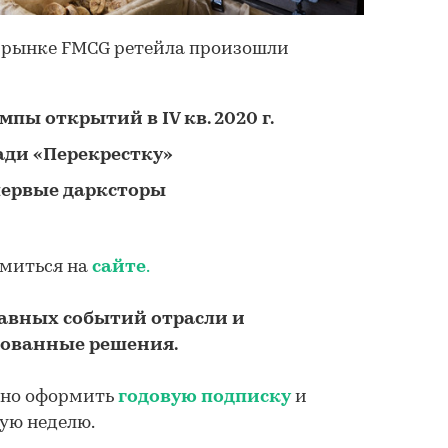
 рынке FMCG ретейла произошли
пы открытий в IV кв. 2020 г.
ади «Перекрестку»
первые дарксторы
миться на
сайте
.
лавных событий отрасли и
ованные решения.
жно оформить
годовую подписку
и
ую неделю.