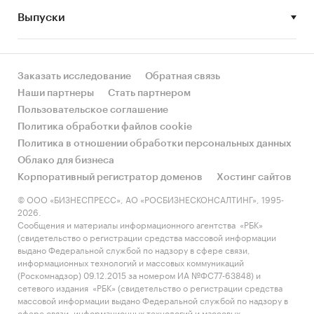
Выпуски
• Рынок растет или снижается? Если растет, то
за счет реального спроса или за счет
инфляции? Как соотносятся рост и падение с
динамикой других регионов?
Заказать исследование
Обратная связь
Наши партнеры
Стать партнером
• Какое место регион занимает в России и в
Пользовательское соглашение
своем федеральном округе по объему продаж
Политика обработки файлов cookie
и по продажам на душу населения?
Политика в отношении обработки персональных данных
Облако для бизнеса
• К какому сегменту можно отнести рынок по
Корпоративный регистратор доменов
Хостинг сайтов
размеру и темпом роста (малый/крупный, с
опережающей динамикой/с отстающей
© ООО «БИЗНЕСПРЕСС», АО «РОСБИЗНЕСКОНСАЛТИНГ», 1995-
2026.
динамикой) в стратегической перспективе и в
Сообщения и материалы информационного агентства «РБК»
текущей ситуации? Меняются ли позиции
(свидетельство о регистрации средства массовой информации
региона с течением времени?
выдано Федеральной службой по надзору в сфере связи,
информационных технологий и массовых коммуникаций
• Насколько рынок насыщен и какой у региона
(Роскомнадзор) 09.12.2015 за номером ИА №ФС77-63848) и
сетевого издания «РБК» (свидетельство о регистрации средства
потенциал роста, если сравнить его с
массовой информации выдано Федеральной службой по надзору в
регионами со схожими доходами, со схожей
сфере связи, информационных технологий и массовых