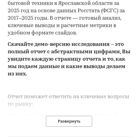
бытовой техники в Ярославской области за
2025 год на основе данных Росстата (ФСГС) за
2017–2025 годы. В отчете — готовый анализ,
ключевые выводы и расчетные метрики в
удобном формате слайдов.
Скачайте
демо
-версию
исследования
– это
полный отчет с абстрактными цифрами, Вы
увидите каждую стр
аницу отчета и то,
как
мы подаем данные и какие выводы делаем
из них.
Отчет поможет ответить на ключевые вопросы
по рынку:
• Каков объем розничного рынка бытовой
Развернуть
техники в Ярославской области, много это или
мало по сравнению с другими регионами
России?